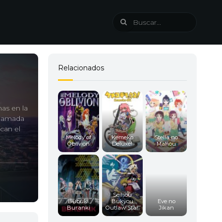
Relacionados
as en la
llamada
can el
Melody of
Kemeko
Stella no
Oblivion
Deluxe!
Mahou
Seihou
Bubuki
Bukyou
Eve no
Buranki
Outlaw Star
Jikan