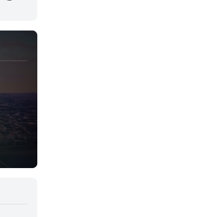
Juegos
Kids
Magia
Mecha
Militar
Misterio
Música
Parodia
Policía
Psicológico
Recuentos de la vida
Romance