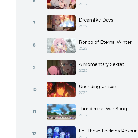
6
2022
Dreamlike Days
7
2022
Rondo of Eternal Winter
8
2022
A Momentary Sextet
9
2022
Unending Unison
10
2022
Thunderous War Song
11
2022
Let These Feelings Resou
12
2022