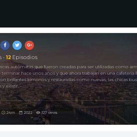
 -
12
Episodios
chicas autómatas que fueron creadas para ser utilizadas como arm
 terminar hace unos años y que ahora trabajan en una cafetería 
con brillantes kimonos y restauradas como nuevas, las chicas bus
y existir. –
24m
2022
127 views