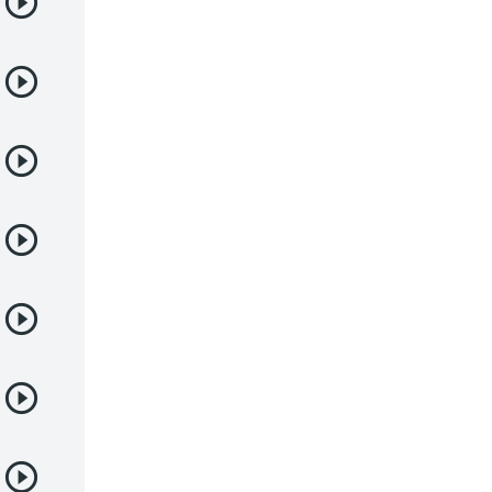
Deportes
Drama
Ecchi
Escolares
Espacial
Familia
Fantasía
Harem
Historico
Infantil
Josei