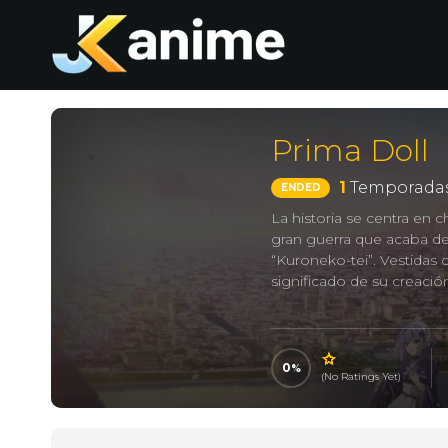
Prima Doll
1
Temporadas
ENDED
La historia se centra en 
gran guerra que acaba de
“Kuroneko-tei”. Vestidas 
significado de su creación 
0
(No Ratings Yet)