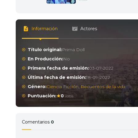
Información
Actores
Título original:
Prima Doll
En Producción:
No
Primera fecha de emisión:
03-07-2022
Última fecha de emisión:
18-09-2022
Género:
Ciencia Ficción
,
Recuentos de la vida
Puntuación:
0
votos
Comentarios
0