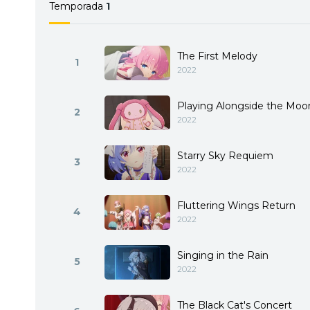
Temporada
1
The First Melody
1
2022
Playing Alongside the Moo
2
2022
Starry Sky Requiem
3
2022
Fluttering Wings Return
4
2022
Singing in the Rain
5
2022
The Black Cat's Concert