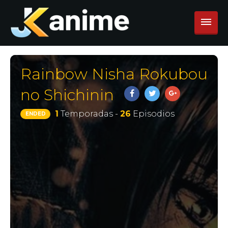
Rainbow Nisha Rokubou
no Shichinin
1
Temporadas -
26
Episodios
ENDED