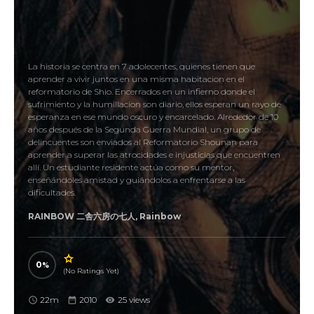
La historia se centra en 7 adolecentes, quienes tienen que
aprender a vivir juntos en una misma habitacion en el
reformatorio de Shio. Encerrados en un infierno donde el
sufrimiento y la humillacion son diario, ellos esperan un rayo de
esperanza en ese mundo oscuro y encarcelado. Alrededor de 10
años después de la Segunda Guerra Mundial, un grupo de
delincuentes son enviados al Reformatorio Shounan para
aprender a superar las atrocidades e injusticias que encuentren
allí. Un estudiante residente actúa como su mentor,
enseñándoles amistad y guiándolos a enfrentarse a las
dificultades.
RAINBOW 二舎六房の七人, Rainbow
0
(No Ratings Yet)
22m
2010
25 views