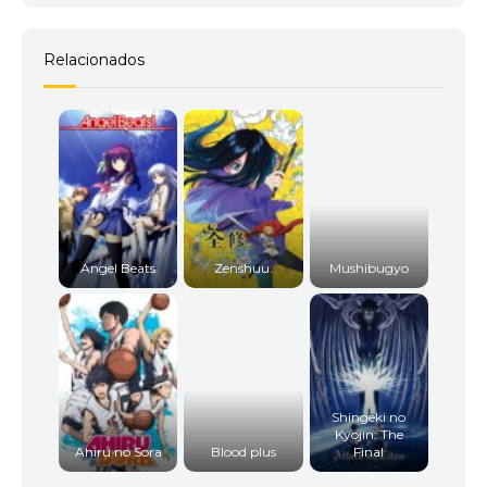
Relacionados
Angel Beats
Zenshuu.
Mushibugyo
Shingeki no
Kyojin: The
Ahiru no Sora
Blood plus
Final