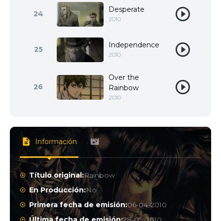
Desperate
24
2010
Independence
25
2010
Over the
26
Rainbow
2010
Información
Título original:
Rainbow
En Producción:
No
Primera fecha de emisión:
06-04-2010
Última fecha de emisión:
28-09-2010