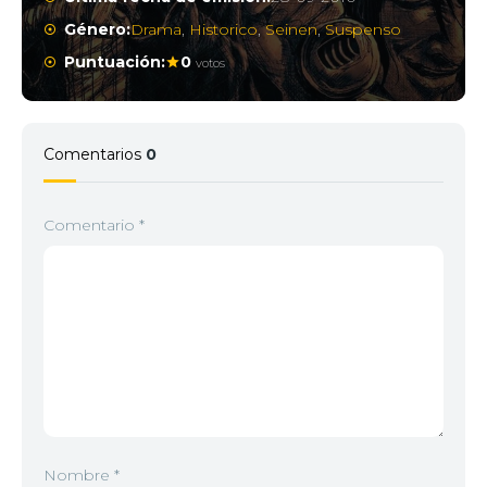
Género:
Drama
,
Historico
,
Seinen
,
Suspenso
Puntuación:
0
votos
Comentarios
0
Comentario
*
Nombre
*