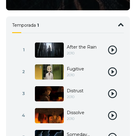
Temporada
1
After the Rain
1
2010
Fugitive
2
2010
Distrust
3
2010
Dissolve
4
2010
Someday...