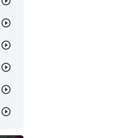
Deportes
Drama
Ecchi
Escolares
Espacial
Familia
Fantasía
Harem
Historico
Infantil
Josei