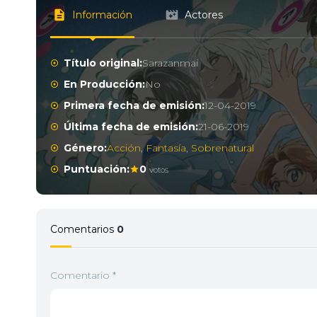
Información
Actores
Título original:
Sarazanmai
En Producción:
No
Primera fecha de emisión:
12-04-2019
Última fecha de emisión:
21-06-2019
Género:
Acción
,
Fantasía
,
Sobrenatural
Puntuación:
0
votos
Comentarios
0
Comentario
*