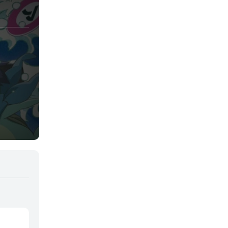
Juegos
Kids
Magia
Mecha
Militar
Misterio
Música
Parodia
Policía
Psicológico
Recuentos de la vida
Romance