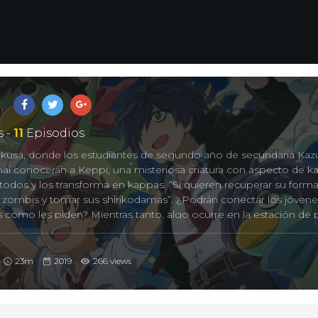
 -
11
Episodios
usa, donde los estudiantes de segundo año de secundaria Kaz
innai conocerán a Keppi, una misteriosa criatura con aspecto de 
 todos y los transforma en kappas. “Si quieren recuperar su forma
s zombis y tomar sus shirikodamas”. ¿Podrán conectar los jóvene
is como les piden? Mientras tanto, algo ocurre en la estación de p
shi y Mabu Akutsu. La historia de tres chicos que no pueden co
ra ellos y que aprenderán qué significa realmente hacer tal cosa
23m
2019
266 views