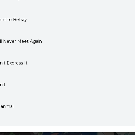
ant to Betray
ll Never Meet Again
n't Express It
n't
azanmai