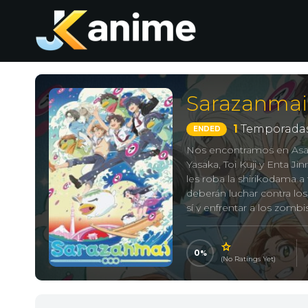
Sarazanmai
1
Temporadas
ENDED
Nos encontramos en Asak
Yasaka, Toi Kuji y Enta J
les roba la shirikodama a
deberán luchar contra lo
sí y enfrentar a los zomb
donde trabajan Reo Niibo
con alguien importante pa
0
(No Ratings Yet)