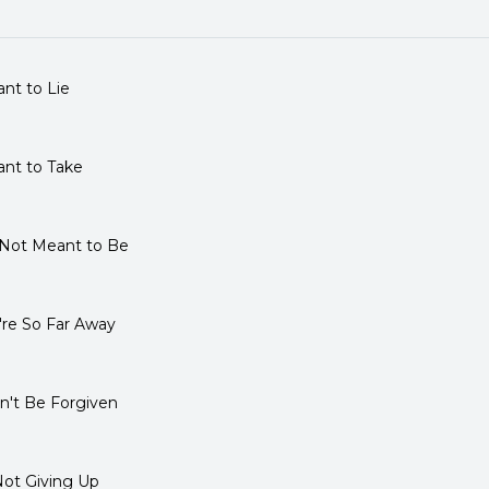
nt to Lie
ant to Take
s Not Meant to Be
're So Far Away
an't Be Forgiven
Not Giving Up