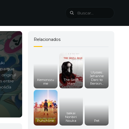
Relacionados
uki
kapa que
Ulysses:
 original
Jehanne
Kemonozu
The Skull
Darc to
s entre
me
Man
Renkin...
olicía
nectar
.
Isekai
Nonbiri
Punchline
Nouka
Pet