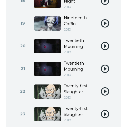
18
Night
2010
Nineteenth
19
Coffin
2010
Twentieth
20
Mourning
2010
Twentieth
21
Mourning
2010
Twenty-first
22
Slaughter
2010
Twenty-first
23
Slaughter
2010