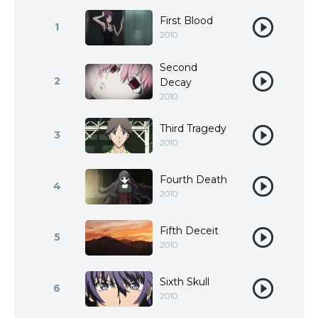
First Blood
1
2010
Second
2
Decay
2010
Third Tragedy
3
2010
Fourth Death
4
2010
Fifth Deceit
5
2010
Sixth Skull
6
2010