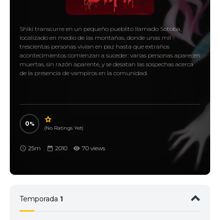
Shiki transcurre en un pequeño pueblito llamado Sotoba,
localizado en medio de las montañas, donde unas mil
trescientas personas vivían en paz hasta que extraños
acontecimientos comienzan a suceder: varias personas aparecen
muertas, sin razón aparente, y se desatan las sospechas acerca
de la presencia de vampiros en la comunidad.
0
(No Ratings Yet)
25m
2010
70 views
Temporada
1