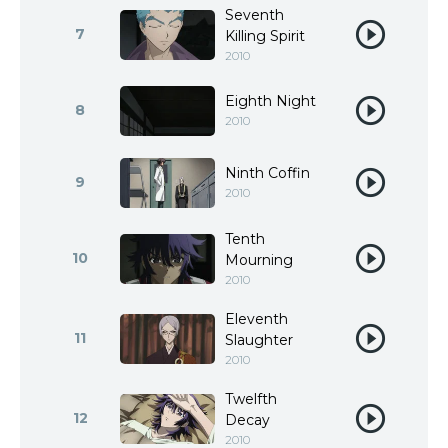
Seventh
7
Killing Spirit
2010
Eighth Night
8
2010
Ninth Coffin
9
2010
Tenth
10
Mourning
2010
Eleventh
11
Slaughter
2010
Twelfth
12
Decay
2010