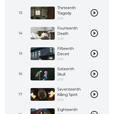
Thirteenth
13
Tragedy
2010
Fourteenth
14
Death
2010
Fifteenth
15
Deceit
2010
Sixteenth
16
Skull
2010
Seventeenth
17
Killing Spirit
2010
Eighteenth