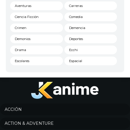
Aventuras
Carreras
Ciencia Ficción
Comedia
Crimen
Demencia
Demonios
Deportes
Drama
Ecchi
Escolares
Espacial
Familia
Fantasía
Harem
Historico
Infantil
Josei
Juegos
Kids
ACCIÓN
Magia
Mecha
ACTION & ADVENTURE
Militar
Misterio