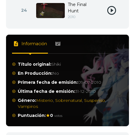
The Final
24
Hunt
2010
Información
Título original:
Shiki
En Producción:
No
Primera fecha de emisión:
09-07-2010
Última fecha de emisión:
31-12-2010
Género:
Misterio
,
Sobrenatural
,
Suspenso
,
Vampiros
Puntuación:
0
votos