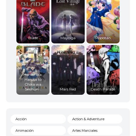
Blade
Mayoiga
Popotan
Haruchika:
Haruta to
Chika wa
Seishun...
Mars Red
Death Parade
Acción
Action & Adventure
Animación
Artes Marciales