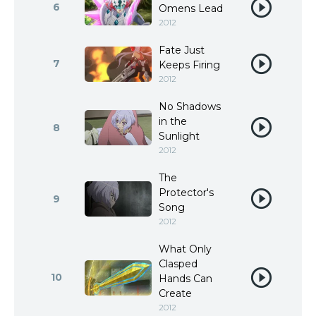
6
Omens Lead
2012
Fate Just
7
Keeps Firing
2012
No Shadows
in the
8
Sunlight
2012
The
Protector's
9
Song
2012
What Only
Clasped
10
Hands Can
Create
2012