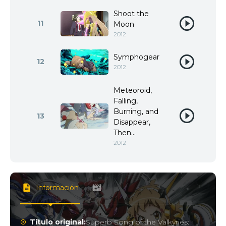
Shoot the
11
Moon
2012
Symphogear
12
2012
Meteoroid,
Falling,
Burning, and
13
Disappear,
Then...
2012
Información
Título original:
Superb Song of the Valkyries: