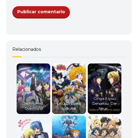
Relacionados
Ginga Eiyuu
Technoroid:
UFO Princess
Densetsu: Die
Overmind
Valkyrie
Neue...