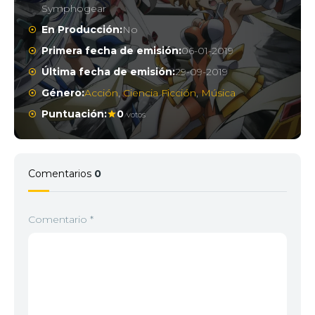
Symphogear
En Producción:
No
Primera fecha de emisión:
06-01-2019
Última fecha de emisión:
29-09-2019
Género:
Acción
,
Ciencia Ficción
,
Música
Puntuación:
0
votos
Comentarios
0
Comentario
*