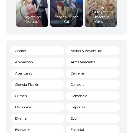
The
IDOLM@STER
Hayate no
Kenran Butoh
Cinderella
Gotoku!
Sai
Girls:...
Acción
Action & Adventure
Animación
Artes Marciales
Aventuras
Carreras
Ciencia Ficción
Comedia
Crimen
Demencia
Demonios
Deportes
Drama
Ecchi
Escolares
Espacial