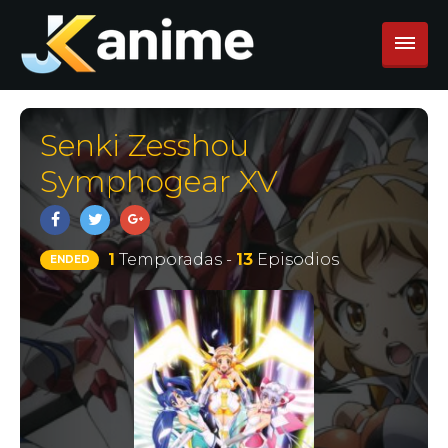
Senki Zesshou
Symphogear XV
1
Temporadas -
13
Episodios
ENDED