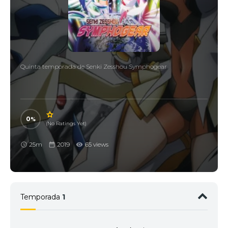
Quinta temporada de Senki Zesshou Symphogear
0
(No Ratings Yet)
25m
2019
65 views
Temporada
1