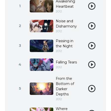
Awakening
1
Heartbeat
2012
Noise and
2
Disharmony
2012
Passing in
3
the Night
2012
Falling Tears
4
2012
From the
Bottom of
5
Darker
Depths
2012
Where