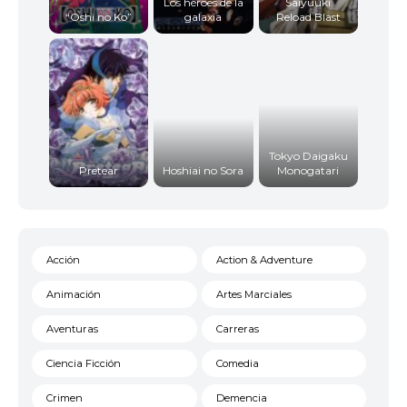
Los héroes de la
Saiyuuki
“Oshi no Ko”
galaxia
Reload Blast
Tokyo Daigaku
Pretear
Hoshiai no Sora
Monogatari
Acción
Action & Adventure
Animación
Artes Marciales
Aventuras
Carreras
Ciencia Ficción
Comedia
Crimen
Demencia