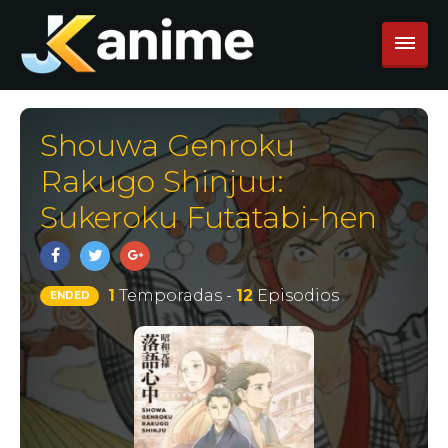
Shouwa Genroku
Rakugo Shinjuu:
Sukeroku Futatabi-hen
1
Temporadas -
12
Episodios
ENDED