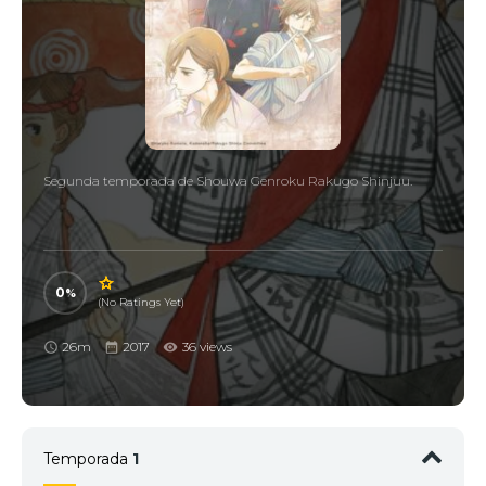
Segunda temporada de Shouwa Genroku Rakugo Shinjuu.
0
(No Ratings Yet)
26m
2017
36 views
Temporada
1