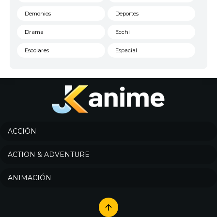
Demonios
Deportes
Drama
Ecchi
Escolares
Espacial
Familia
Fantasía
Harem
Historico
Infantil
Josei
Juegos
Kids
ACCIÓN
Magia
Mecha
ACTION & ADVENTURE
Militar
Misterio
ANIMACIÓN
Música
Parodia
Policía
Psicológico
Recuentos de la vida
Romance