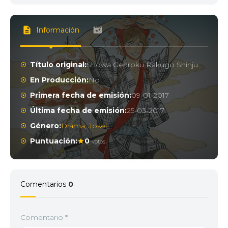
Información
Título original:
Showa Genroku Rakugo Shinju
En Producción:
No
Primera fecha de emisión:
09-01-2017
Última fecha de emisión:
25-03-2017
Género:
Drama
,
Josei
Puntuación:
0
votos
Comentarios
0
Comentario
*