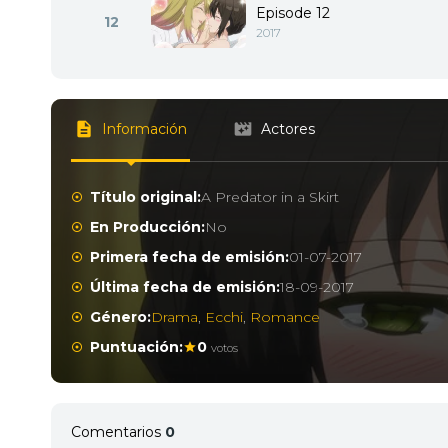
Episode 12
12
2017
Información
Actores
Título original:
A Predator in a Skirt
En Producción:
No
Primera fecha de emisión:
01-07-2017
Última fecha de emisión:
18-09-2017
Género:
Drama
,
Ecchi
,
Romance
Puntuación:
0
votos
Comentarios
0