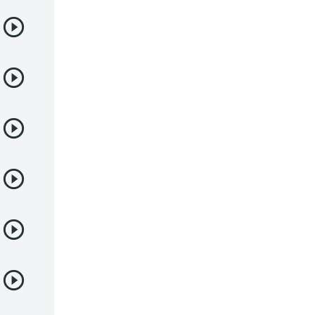
Deportes
Drama
Ecchi
Escolares
Espacial
Familia
Fantasía
Harem
Historico
Infantil
Josei