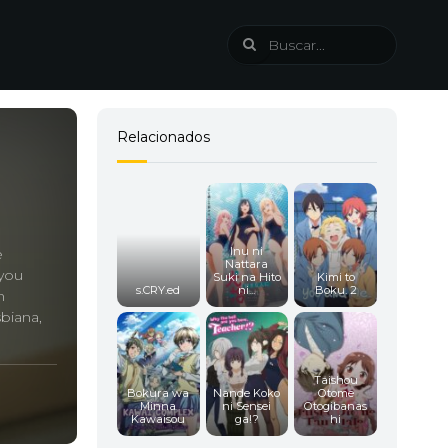
Relacionados
Inu ni
e
Nattara
Ryou
Suki na Hito
Kimi to
s.CRY.ed
ni...
Boku. 2
n
biana,
Taishou
Bokura wa
Nande Koko
Otome
Minna
ni Sensei
Otogibanas
Kawaisou
ga!?
hi