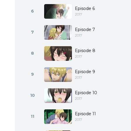
Episode 6
6
2017
Episode 7
7
2017
Episode 8
8
2017
Episode 9
9
2017
Episode 10
10
2017
Episode 11
11
2017