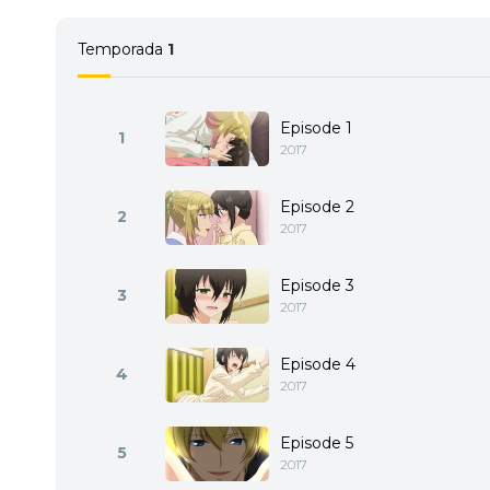
Temporada
1
Episode 1
1
2017
Episode 2
2
2017
Episode 3
3
2017
Episode 4
4
2017
Episode 5
5
2017