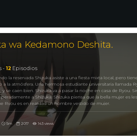
ka wa Kedamono Deshita.
 -
12
Episodios
do la reservada Shizuka asiste a una fiesta mixta local, pero tien
 a la atmósfera. Una hermosa estudiante universitaria llamada 
, y se caen bien. Shizuka va a pasar la noche en casa de Ryou. Si
eradamente a Shizuka. Shizuka piensa que la bella mujer es les
e Ryou es en realidad un hombre vestido de mujer.
5m
2017
143 views