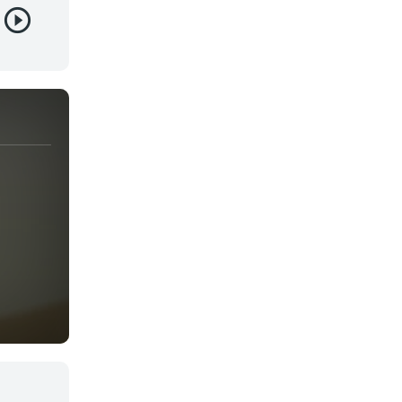
Juegos
Kids
Magia
Mecha
Militar
Misterio
Música
Parodia
Policía
Psicológico
Recuentos de la vida
Romance