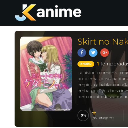
Skirt no Na
1
Temporadas
ENDED
La historia comienza cuan
problemas para adaptarse
empieza a hablar con ella
embargo, Ryou besa inesp
pero pronto descubre qu
0
(No Ratings Yet)