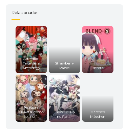
Relacionados
Rumiko
Takahashi
Strawberry
Anthology
Panic!
Blend S
Tesagure!
Bukatsumono
Juuou Mujin
Märchen
Spin-off...
no Fafnir
Mädchen