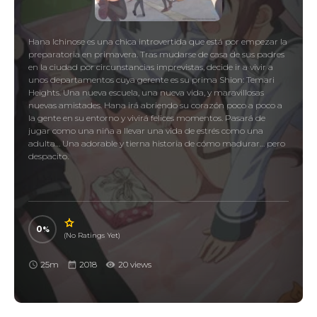
Hana Ichinose es una chica introvertida que está por empezar la
preparatoria en primavera. Tras mudarse de casa de sus padres
en la ciudad por circunstancias imprevistas, decide ir a vivir a
unos departamentos cuya gerente es su prima Shion: Temari
Heights. Una nueva escuela, una nueva vida, y maravillosas
nuevas amistades. Hana irá abriendo su corazón poco a poco a
la gente en su entorno y vivirá felices momentos. Pasará de
jugar como una niña a llevar una vida de estrés como una
adulta… Una adorable y tierna historia de cómo madurar… pero
despacito.
0
(No Ratings Yet)
25m
2018
20 views