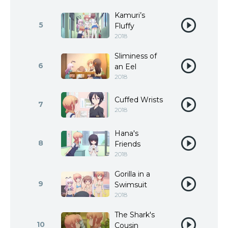
Kamuri’s
5
Fluffy
2018
Sliminess of
6
an Eel
2018
Cuffed Wrists
7
2018
Hana's
8
Friends
2018
Gorilla in a
9
Swimsuit
2018
The Shark's
10
Cousin