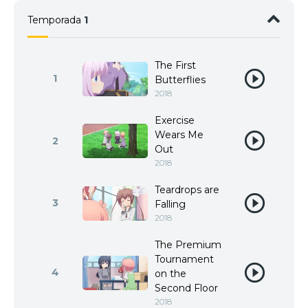
Temporada
1
The First
1
Butterflies
2018
Exercise
Wears Me
2
Out
2018
Teardrops are
3
Falling
2018
The Premium
Tournament
4
on the
Second Floor
2018