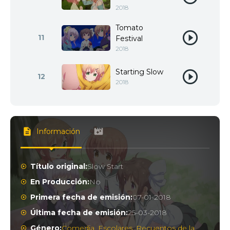
2018
Tomato
11
Festival
2018
Starting Slow
12
2018
Información
Título original:
Slow Start
En Producción:
No
Primera fecha de emisión:
07-01-2018
Última fecha de emisión:
25-03-2018
Género:
Comedia
,
Escolares
,
Recuentos de la