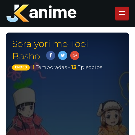
Sora yori mo Tooi
Basho
1
Temporadas -
13
Episodios
ENDED