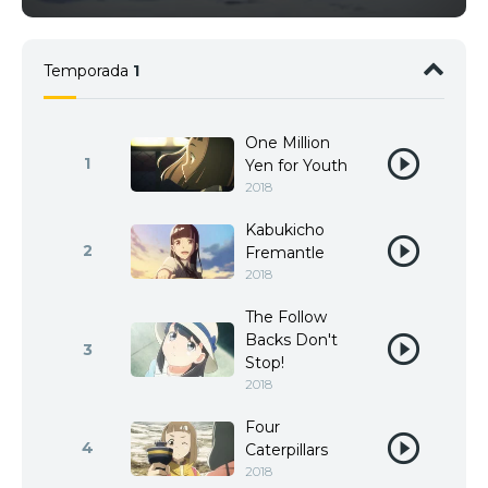
Temporada
1
One Million
1
Yen for Youth
2018
Kabukicho
2
Fremantle
2018
The Follow
Backs Don't
3
Stop!
2018
Four
4
Caterpillars
2018