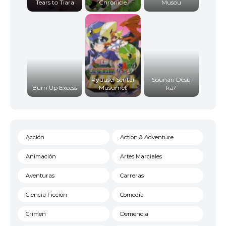
Tears to Tiara
Chronicle
Musou
Ryuusei Sentai
Sounan Desu
Burn Up Excess
Musumet
ka?
Acción
Action & Adventure
Animación
Artes Marciales
Aventuras
Carreras
Ciencia Ficción
Comedia
Crimen
Demencia