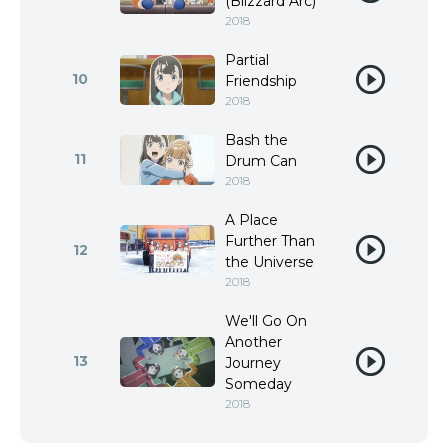
(Blizzard Arc)
2018
Partial
10
Friendship
2018
Bash the
11
Drum Can
2018
A Place
Further Than
12
the Universe
2018
We'll Go On
Another
13
Journey
Someday
2018