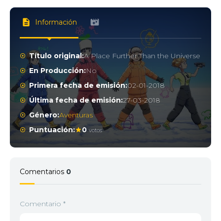
Información
Título original:
A Place Further Than the Universe
En Producción:
No
Primera fecha de emisión:
02-01-2018
Última fecha de emisión:
27-03-2018
Género:
Aventuras
Puntuación:
0
votos
Comentarios
0
Comentario
*