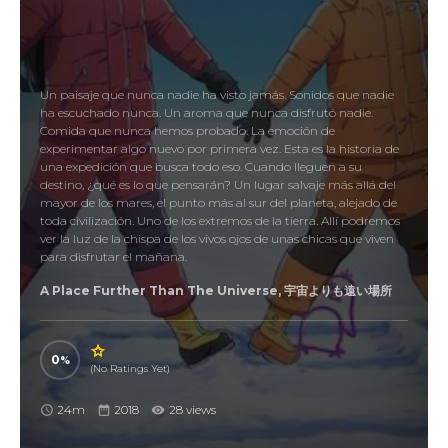
Un paisaje que nunca nadie ha visto jamás. Sonidos que nadie
ha escuchado nunca. Un aroma que nunca disfrutó nadie.
Comida que nunca hemos probado. La emoción de
experimentar algo nuevo por primera vez. Esta es la historia de
una expedición que busca todo eso. Cuando lleguen a su
destino, ¿qué es lo que pensarán? Un lugar salvaje más allá del
mayor de los mares, el punto más al sur del planeta, alejado de
toda civilización. Uno de los extremos de la tierra. Allí podremos
ver la luz de la chispa de los vivos ojos de unas chicas que viven
para disfrutar el mañana.
A Place Further Than The Universe, 宇宙よりも遠い場所
0
(No Ratings Yet)
24m
2018
28 views