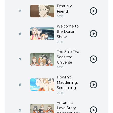
Dear My
5
Friend
2018
Welcome to
the Durian
6
Show
2018
The Ship That
Sees the
7
Universe
2018
Howling,
Maddening,
8
Screaming
2018
Antarctic
Love Story
9