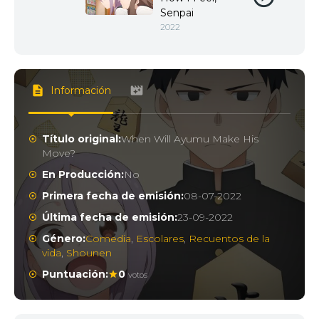
Senpai
2022
Información
Título original:
When Will Ayumu Make His
Move?
En Producción:
No
Primera fecha de emisión:
08-07-2022
Última fecha de emisión:
23-09-2022
Género:
Comedia
,
Escolares
,
Recuentos de la
vida
,
Shounen
Puntuación:
0
votos