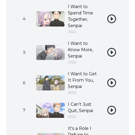
I Want to
Spend Time
4
Together,
Senpai
2022
I Want to
Know More,
5
Senpai
2022
I Want to Get
It From You,
6
Senpai
2022
I Can’t Just
7
Quit, Senpai
2022
It’s a Role I
Refuse to