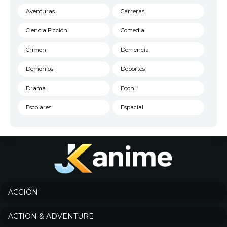
Aventuras
Carreras
Ciencia Ficción
Comedia
Crimen
Demencia
Demonios
Deportes
Drama
Ecchi
Escolares
Espacial
Familia
Fantasía
Harem
Historico
Infantil
Josei
Juegos
Kids
ACCIÓN
Magia
Mecha
ACTION & ADVENTURE
Militar
Misterio