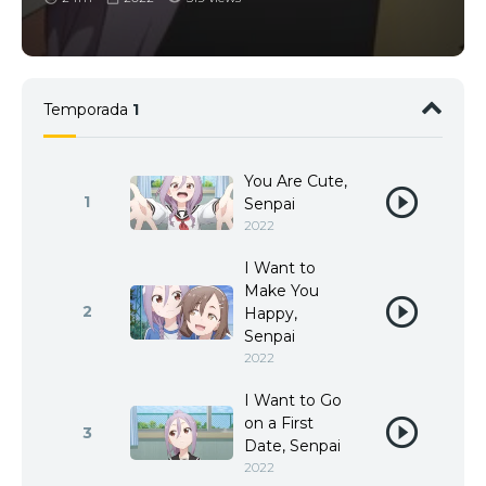
Temporada
1
You Are Cute,
1
Senpai
2022
I Want to
Make You
2
Happy,
Senpai
2022
I Want to Go
on a First
3
Date, Senpai
2022