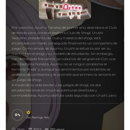
Por capricho, Ayumu Tanaka, de primer año, abandona el Club
de Kendo para unirse al ilegítimo Club de Shogi. Urushi
Yaotome, presidenta del club y maestra del shogi, está
encantada con haber conseguido finalmente un compañero de
juego. Como senpai de Ayumu, Urushi se esfuerza por ser su
mentora en el shogi y su modelo de estudiante. Sin embargo,
con demasiada frecuencia, ¡se ruboriza de vergüenza! Con una
cara bastante honesta, Ayumu no ve ningún problema al
llamarla “linda” y, aunque sus sentimientos son evidentes, se
abstiene de confesarlos y se promete que primero la vencerá en
un juego de shogi.
A través de su vida escolar y los juegos de shogi, los dos
estudiantes tendrán muchas aventuras divertidas y
conmovedoras. Ayumu disfruta cada segundo con Urushi, pero
todavía está muy lejos de vencerla en una partida de shogi. Con
el compromiso que se hizo consigo mismo, ¿alguna vez Ayumu
tendrá la oportunidad de confesarle sus sentimientos a Urushi?
0
–
(No Ratings Yet)
24m
2022
319 views