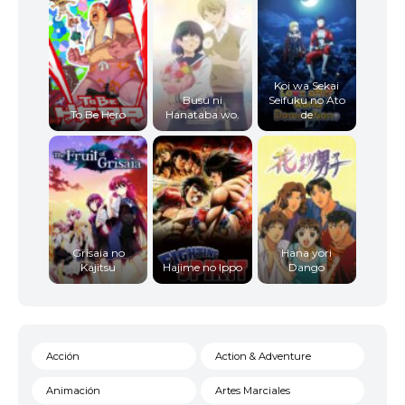
Koi wa Sekai
Busu ni
Seifuku no Ato
To Be Hero
Hanataba wo.
de
Grisaia no
Hana yori
Kajitsu
Hajime no Ippo
Dango
Acción
Action & Adventure
Animación
Artes Marciales