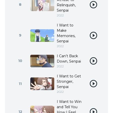
8
Relinquish,
Senpai
2022
I Want to
Make
9
Memories,
Senpai
2022
I Can’t Back
10
Down, Senpai
2022
I Want to Get
Stronger,
11
Senpai
2022
I Want to Win
and Tell You
12
How I Feel,