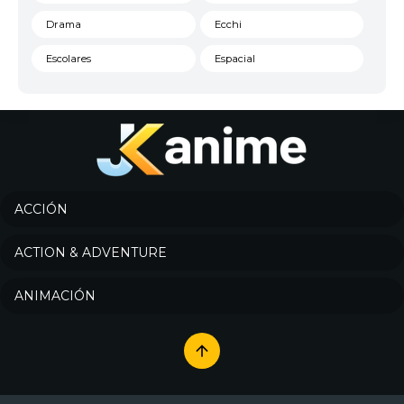
Drama
Ecchi
Escolares
Espacial
Familia
Fantasía
Harem
Historico
Infantil
Josei
Juegos
Kids
ACCIÓN
Magia
Mecha
ACTION & ADVENTURE
Militar
Misterio
ANIMACIÓN
Música
Parodia
Policía
Psicológico
Recuentos de la vida
Romance
Samurai
Sci-Fi & Fantasy