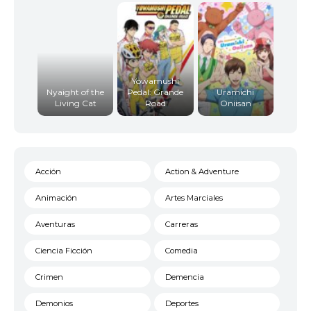
Yowamushi
Nyaight of the
Pedal: Grande
Uramichi
Living Cat
Road
Oniisan
Acción
Action & Adventure
Animación
Artes Marciales
Aventuras
Carreras
Ciencia Ficción
Comedia
Crimen
Demencia
Demonios
Deportes