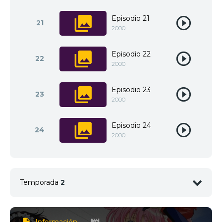
Episodio 21
21
2000
Episodio 22
22
2000
Episodio 23
23
2000
Episodio 24
24
2000
Temporada
2
1
<img src="https://jkanime.ink/wp-content/themes/