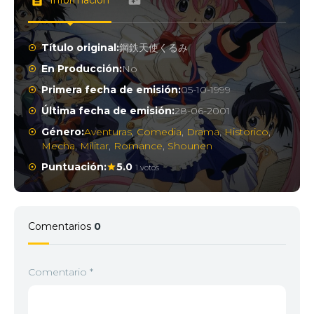
Información
2
<img src="https://jkanime.ink/wp-content/themes/
Título original:
鋼鉄天使くるみ
En Producción:
No
Primera fecha de emisión:
05-10-1999
3
<img src="https://jkanime.ink/wp-content/themes/
Última fecha de emisión:
28-06-2001
Género:
Aventuras
,
Comedia
,
Drama
,
Historico
,
Mecha
,
Militar
,
Romance
,
Shounen
4
<img src="https://jkanime.ink/wp-content/themes/
Puntuación:
5.0
1 votos
5
<img src="https://jkanime.ink/wp-content/themes/
Comentarios
0
6
<img src="https://jkanime.ink/wp-content/themes/
Comentario
*