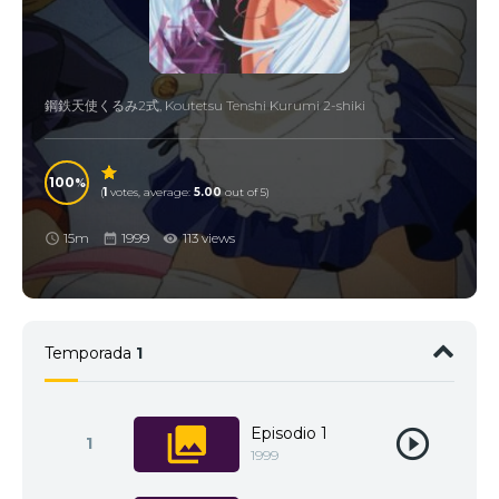
鋼鉄天使くるみ2式, Koutetsu Tenshi Kurumi 2-shiki
100
(
1
votes, average:
5.00
out of 5)
15m
1999
113 views
Temporada
1
Episodio 1
1
1999