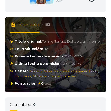
2004
Información
Título original:
Tenjho Tenge: Del cielo al infierno
En Producción:
No
Primera fecha de emisión:
01-04-2004
Última fecha de emisión:
16-09-2004
Género:
Acción
,
Artes Marciales
,
Comedia
,
Ecchi
,
Escolares
,
Shounen
,
Superpoderes
Puntuación:
0
votos
Comentarios
0