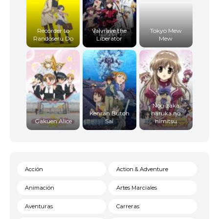
Recorder to
Valvrave the
Tokyo Mew
Randoseru Do
Liberator
Mew
Nogizaka
Kenran Butoh
haruka no
Gakuen Alice
Sai
himitsu
Acción
Action & Adventure
Animación
Artes Marciales
Aventuras
Carreras