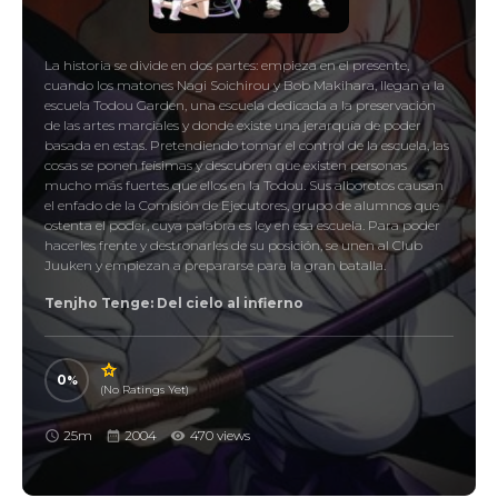
La historia se divide en dos partes: empieza en el presente,
cuando los matones Nagi Soichirou y Bob Makihara, llegan a la
escuela Todou Garden, una escuela dedicada a la preservación
de las artes marciales y donde existe una jerarquía de poder
basada en estas. Pretendiendo tomar el control de la escuela, las
cosas se ponen feísimas y descubren que existen personas
mucho más fuertes que ellos en la Todou. Sus alborotos causan
el enfado de la Comisión de Ejecutores, grupo de alumnos que
ostenta el poder, cuya palabra es ley en esa escuela. Para poder
hacerles frente y destronarles de su posición, se unen al Club
Juuken y empiezan a prepararse para la gran batalla.
Tenjho Tenge: Del cielo al infierno
0
(No Ratings Yet)
25m
2004
470 views