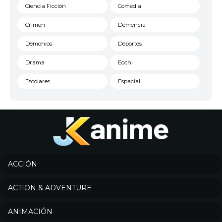
Ciencia Ficción
Comedia
Crimen
Demencia
Demonios
Deportes
Drama
Ecchi
Escolares
Espacial
Familia
Fantasía
Harem
Historico
Infantil
Josei
Juegos
Kids
ACCIÓN
Magia
Mecha
ACTION & ADVENTURE
Militar
Misterio
ANIMACIÓN
Música
Parodia