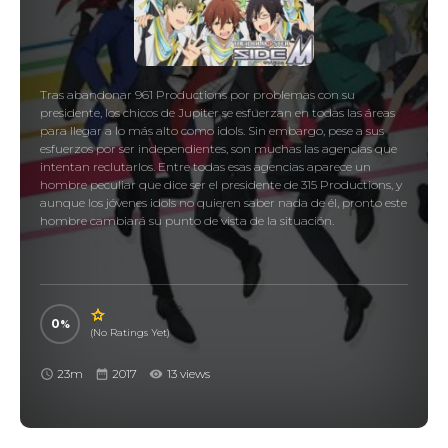
Tras abandonar 961 Productions por problemas con su
presidente, los chicos de Jupiter se esfuerzan en todas las áreas
para llegar a lo más alto como idols. Sin embargo, pese a sus
esfuerzos por ser independientes, son muchas las agencias que
intentan reclutarlos. Entre todas esas agencias aparece un
hombre peculiar que dice ser el presidente de 315 Productions, y
aunque los jóvenes idols no quieren saber nada de él, pronto este
hombre cambiará su punto de vista de la situación.
0
(No Ratings Yet)
23m
2017
13 views