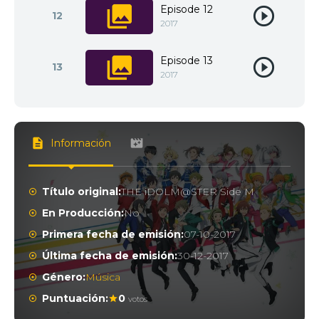
Episode 12
12
2017
Episode 13
13
2017
Información
Título original:
THE iDOLM@STER Side M
En Producción:
No
Primera fecha de emisión:
07-10-2017
Última fecha de emisión:
30-12-2017
Género:
Música
Puntuación:
0
votos