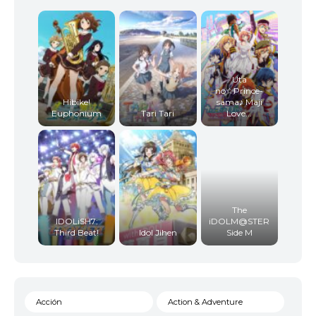
Uta
no☆Prince-
Hibike!
sama♪ Maji
Euphonium
Tari Tari
Love...
The
IDOLiSH7:
iDOLM@STER
Third Beat!
Idol Jihen
Side M
Acción
Action & Adventure