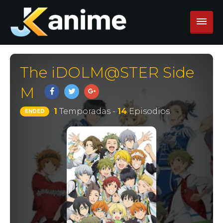
The iDOLM@STER Side
M
1
Temporadas -
14
Episodios
ENDED