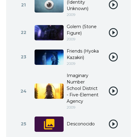
(Identity
21
Unknown)
2009
Golem (Stone
22
Figure)
2009
Friends (Hyoka
23
Kazakiri)
2009
Imaginary
Number
School District
24
- Five-Element
Agency
2009
25
Desconocido