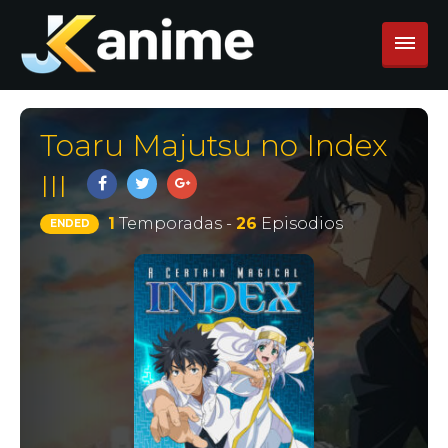
Toaru Majutsu no Index
III
1
Temporadas -
26
Episodios
ENDED