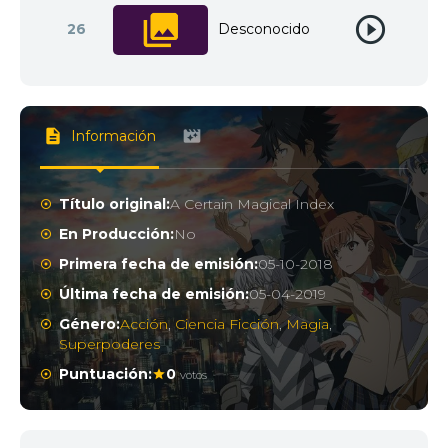
26
Desconocido
Información
Título original:
A Certain Magical Index
En Producción:
No
Primera fecha de emisión:
05-10-2018
Última fecha de emisión:
05-04-2019
Género:
Acción
,
Ciencia Ficción
,
Magia
,
Superpoderes
Puntuación:
0
votos