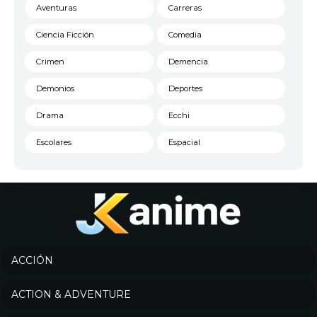
Aventuras
Carreras
Ciencia Ficción
Comedia
Crimen
Demencia
Demonios
Deportes
Drama
Ecchi
Escolares
Espacial
Familia
Fantasía
Harem
Historico
Infantil
Josei
Juegos
Kids
ACCIÓN
Magia
Mecha
ACTION & ADVENTURE
Militar
Misterio