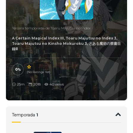
Tercera temporada de Toaru Majutsu no Index
A Certain Magical Index III, Toaru Majutsu no Index 3,
Toaru Majutsu no Kinsho Mokuroku 3, とある魔術の禁書目
録Ⅲ
0
(No Ratings Yet)
25m
2018
40 views
Temporada
1