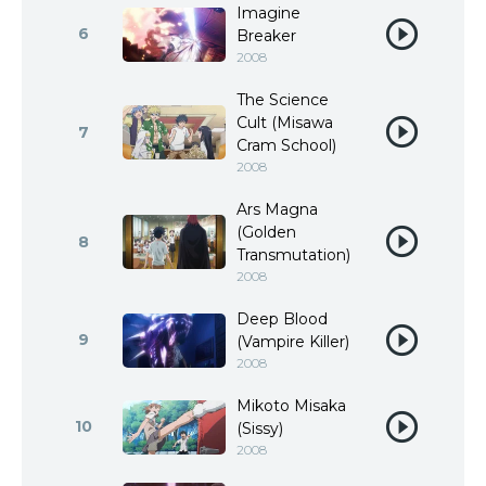
Imagine
6
Breaker
2008
The Science
Cult (Misawa
7
Cram School)
2008
Ars Magna
(Golden
8
Transmutation)
2008
Deep Blood
9
(Vampire Killer)
2008
Mikoto Misaka
10
(Sissy)
2008