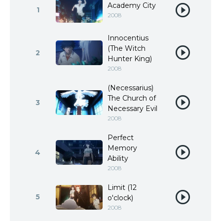
Academy City
1
2008
Innocentius
(The Witch
2
Hunter King)
2008
(Necessarius)
The Church of
3
Necessary Evil
2008
Perfect
Memory
4
Ability
2008
Limit (12
5
o'clock)
2008