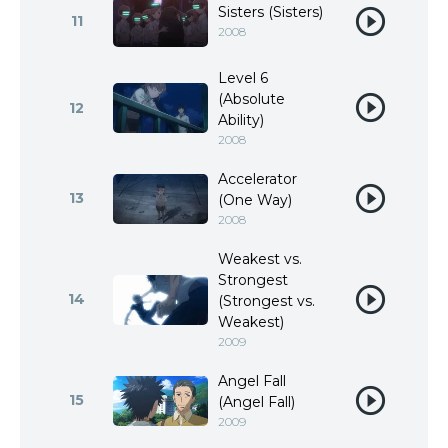
Sisters (Sisters)
11
2008
Level 6
(Absolute
12
Ability)
2008
Accelerator
13
(One Way)
2008
Weakest vs.
Strongest
14
(Strongest vs.
Weakest)
2009
Angel Fall
15
(Angel Fall)
2009