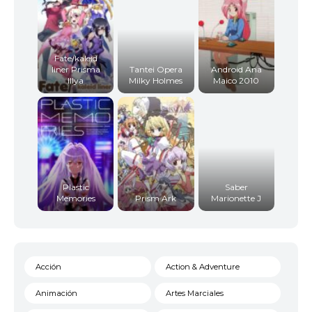
Fate/kaleid
liner Prisma
Tantei Opera
Android Ana
Illya
Milky Holmes
Maico 2010
Plastic
Saber
Memories
Prism Ark
Marionette J
Acción
Action & Adventure
Animación
Artes Marciales