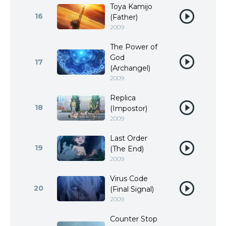
Toya Kamijo
16
(Father)
2009
The Power of
God
17
(Archangel)
2009
Replica
18
(Impostor)
2009
Last Order
19
(The End)
2009
Virus Code
20
(Final Signal)
2009
Counter Stop