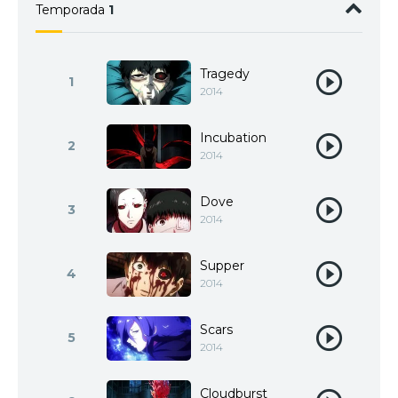
Temporada
1
Tragedy
1
2014
Incubation
2
2014
Dove
3
2014
Supper
4
2014
Scars
5
2014
Cloudburst