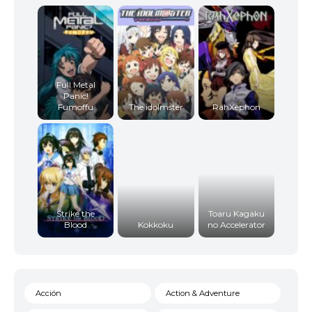
Full Metal
Panic!
Fumoffu
The idolmster
RahXephon
Strike the
Toaru Kagaku
Blood
Kokkoku
no Accelerator
Acción
Action & Adventure