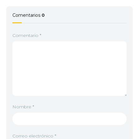
Comentarios
0
6
<img src="//image.tmdb.org/t/p/w92/nNgk9Xmhx2
Comentario
*
7
<img src="//image.tmdb.org/t/p/w92/3HaQbz3McW
8
<img src="//image.tmdb.org/t/p/w92/ntqx6sUGjpG
9
<img src="//image.tmdb.org/t/p/w92/fxGCB4jkZQA
Nombre
*
10
<img src="//image.tmdb.org/t/p/w92/z5HYpf334WR
Correo electrónico
*
11
<img src="//image.tmdb.org/t/p/w92/bENkS5OQa