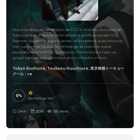
Dos años después del ataque del CCG al Anteiku, la ciudad de
Tokio cambia drásticamente debido a la influencia del CCG.
Además, los ghouls siguen siendo un problema, pues ahora se
han vuelto más cautos. Sin embargo, se creará la nueva
escuadra experimental Quinx para mantenerlos a raya, un
grupo liderado por un mitad ghoul, mitad humano.
Tokyo Kushu:re, Toukyou Kuushu:re, 東京喰種トーキョー
グール：re
0
(No Ratings Yet)
24m
2018
156 views