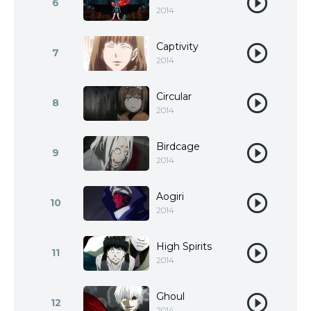
6
2014
Captivity
7
2014
Circular
8
2014
Birdcage
9
2014
Aogiri
10
2014
High Spirits
11
2014
Ghoul
12
2014