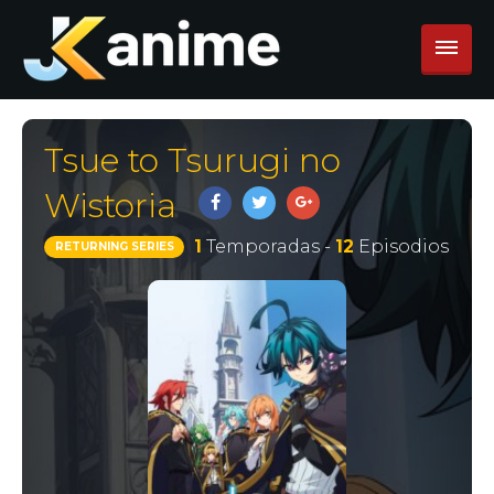
Tsue to Tsurugi no
Wistoria
1
Temporadas -
12
Episodios
RETURNING SERIES