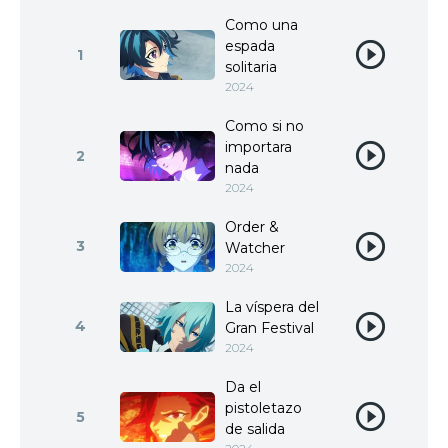
Como una
espada
1
solitaria
2024
Como si no
importara
2
nada
2024
Order &
3
Watcher
2024
La víspera del
4
Gran Festival
2024
Da el
pistoletazo
5
de salida