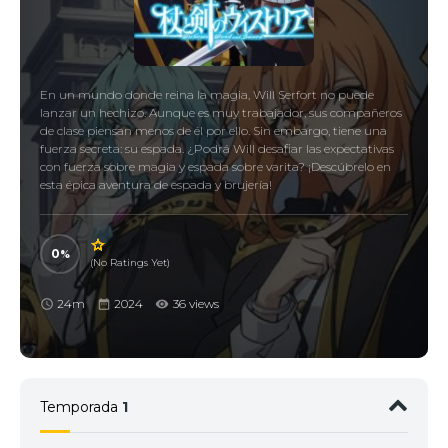
En un mundo donde reina la magia, Will Serfort no puede
lanzar un hechizo. Aunque es muy trabajador, sus compañeros
de clase piensan menos de él por ello. Sin embargo, tiene una
fuerza secreta: su espada. ¿Podrá Will desafiar las expectativas
con fuerza sobre magia y espada sobre varita? ¡Descúbrelo en
esta épica aventura de espada y brujería!
0
(No Ratings Yet)
24m
2024
36 views
Temporada
1