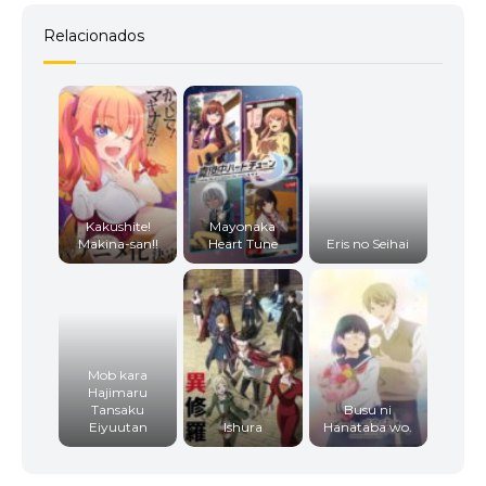
Relacionados
Kakushite!
Mayonaka
Makina-san!!
Heart Tune
Eris no Seihai
Mob kara
Hajimaru
Tansaku
Busu ni
Eiyuutan
Ishura
Hanataba wo.