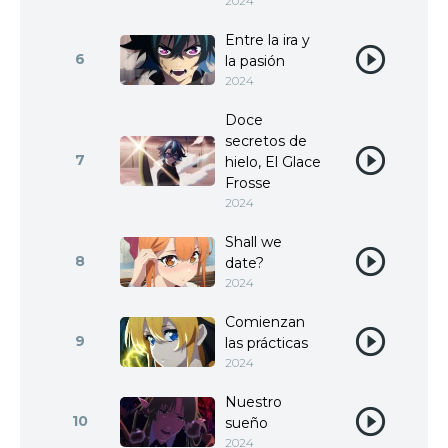
2024
Entre la ira y
6
la pasión
2024
Doce
secretos de
7
hielo, El Glace
Frosse
2024
Shall we
8
date?
2024
Comienzan
9
las prácticas
2024
Nuestro
10
sueño
2024