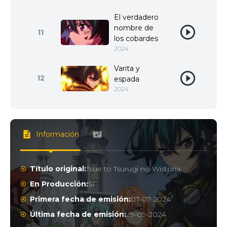
El verdadero
nombre de
11
los cobardes
2024
Varita y
12
espada
2024
Información
Título original:
Tsue to Tsurugi no Wistoria
En Producción:
Sí
Primera fecha de emisión:
07-07-2024
Última fecha de emisión:
29-09-2024