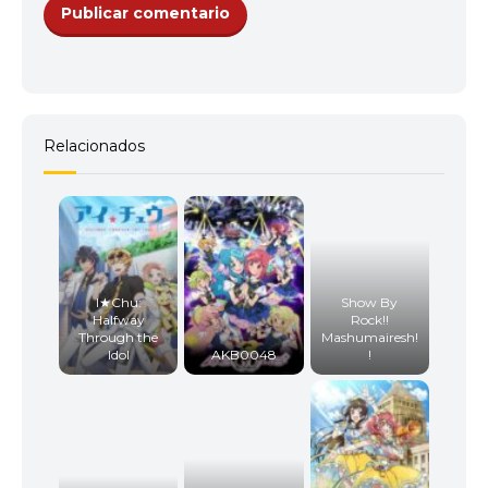
11
<img src="//image.tmdb.org/t/p/w92/p2FivzuP7r9
Relacionados
12
<img src="//image.tmdb.org/t/p/w92/vhrspO7TdqkT
I★Chu:
Show By
Halfway
Rock!!
Through the
Mashumairesh!
13
<img src="//image.tmdb.org/t/p/w92/3c3iVSAEmC
Idol
AKB0048
!