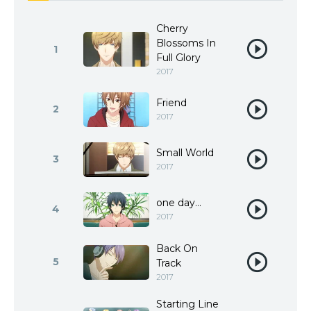
Cherry
Blossoms In
1
Full Glory
2017
Friend
2
2017
Small World
3
2017
one day…
4
2017
Back On
5
Track
2017
Starting Line