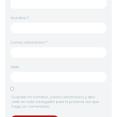
6
<img src="//image.tmdb.org/t/p/w92/uqePNP9JnyU
Nombre
*
7
<img src="//image.tmdb.org/t/p/w92/tziaJiOFkVEb
Correo electrónico
*
Web
8
<img src="//image.tmdb.org/t/p/w92/iijLCNzne
9
<img src="//image.tmdb.org/t/p/w92/84tDjwyb0
Guardar mi nombre, correo electrónico y sitio
web en este navegador para la próxima vez que
haga un comentario.
10
<img src="//image.tmdb.org/t/p/w92/1qcud3jRbsPr