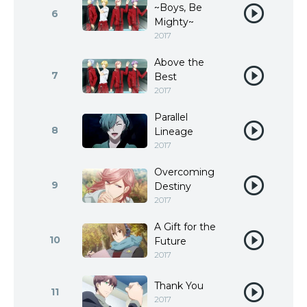
~Boys, Be
6
Mighty~
2017
Above the
7
Best
2017
Parallel
8
Lineage
2017
Overcoming
9
Destiny
2017
A Gift for the
10
Future
2017
Thank You
11
2017