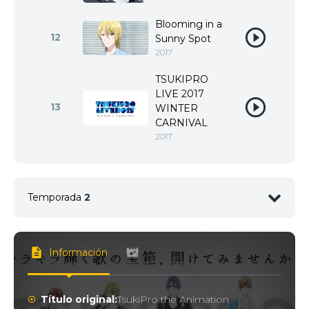
Blooming in a
12
Sunny Spot
2017
TSUKIPRO
LIVE 2017
13
WINTER
CARNIVAL
2017
Temporada
2
Información
1
<img src="//image.tmdb.org/t/p/w92/nw1yzKU0Pet
Título original:
TsukiPro the Animation