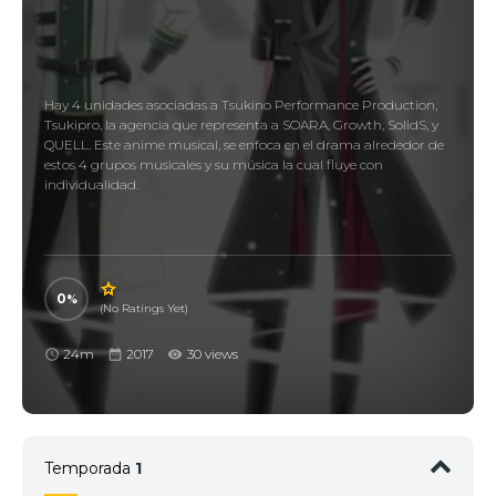
Hay 4 unidades asociadas a Tsukino Performance Production,
Tsukipro, la agencia que representa a SOARA, Growth, SolidS, y
QUELL. Este anime musical, se enfoca en el drama alrededor de
estos 4 grupos musicales y su música la cual fluye con
individualidad.
0
(No Ratings Yet)
24m
2017
30 views
Temporada
1