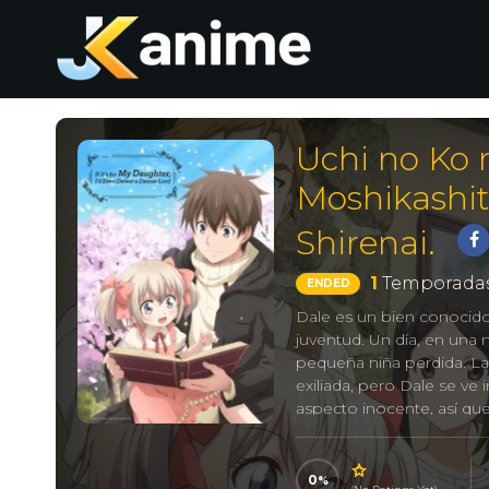
Uchi no Ko 
Moshikashi
Shirenai.
1
Temporadas
ENDED
Dale es un bien conocid
juventud. Un día, en una 
pequeña niña perdida. La
exiliada, pero Dale se v
aspecto inocente, así que
Latina? ¡Pues ser su padr
0