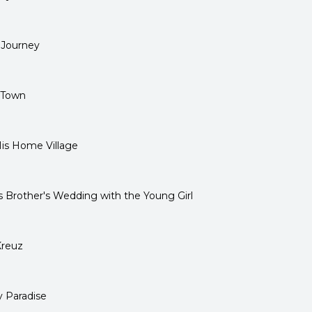
 Journey
t Town
His Home Village
 Brother's Wedding with the Young Girl
Kreuz
y Paradise