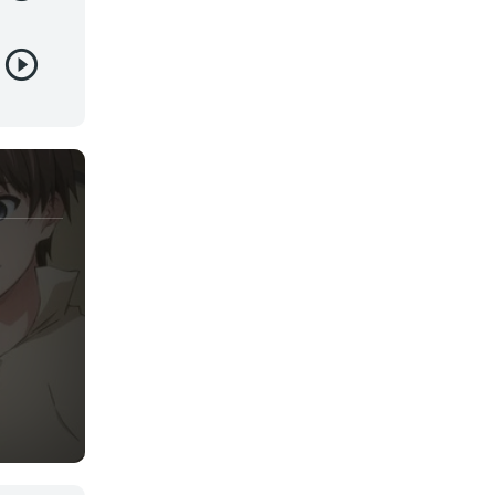
Juegos
Kids
Magia
Mecha
Militar
Misterio
Música
Parodia
Policía
Psicológico
Recuentos de la vida
Romance