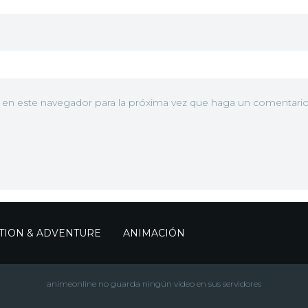
b en este navegador para la próxima vez que haga un comentario
TION & ADVENTURE
ANIMACIÓN
animeonline no guarda ningún video en sus servidores