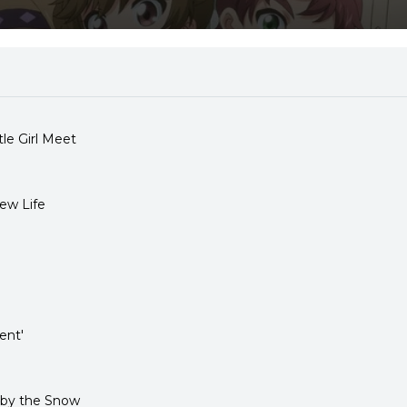
le Girl Meet
New Life
dent'
d by the Snow