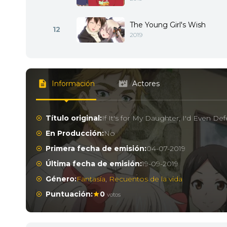
The Young Girl's Wish
12
2019
Información
Actores
Título original:
If It's for My Daughter, I'd Even 
En Producción:
No
Primera fecha de emisión:
04-07-2019
Última fecha de emisión:
19-09-2019
Género:
Fantasía
,
Recuentos de la vida
Puntuación:
0
votos