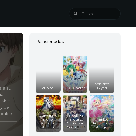
Relacionados
Non Non
 a su
Pupipo!
Di Gi Charat
Biyori
na
 sido
 y de
 dulce
Utawareru
Haruchika:
mono:
Haruta to
Hina Logi:
Itsuwari no
Chika wa
From Luck
Kamen
Seishun...
& Logic