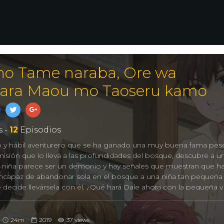
no Tame naraba, Ore wa
tara Maou mo Taoseru kamo
 -
12
Episodios
o y hábil aventurero que se ha ganado una muy buena fama pese
misión que lo lleva a las profundidades del bosque, descubre a u
 niña parece ser un demonio y hay señales que muestran que ha
e incapaz de abandonar sola en el bosque a una niña tan pequeña
 decide llevársela con él. ¿Qué hará Dale ahora con la pequeña y
e adoptivo!
24m
2019
37 views