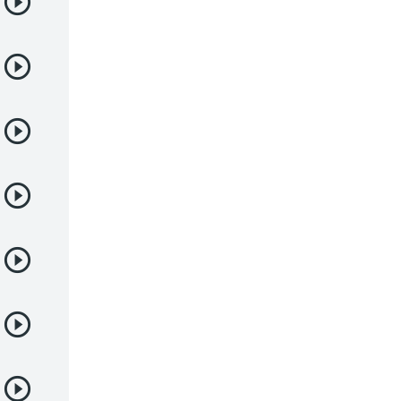
Deportes
Drama
Ecchi
Escolares
Espacial
Familia
Fantasía
Harem
Historico
Infantil
Josei