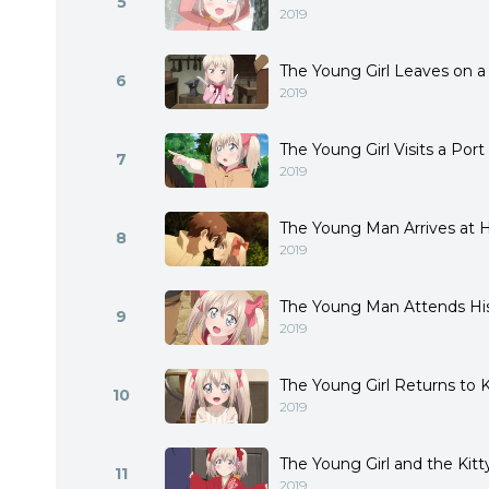
5
2019
The Young Girl Leaves on a
6
2019
The Young Girl Visits a Por
7
2019
The Young Man Arrives at 
8
2019
The Young Man Attends His
9
2019
The Young Girl Returns to 
10
2019
The Young Girl and the Kitt
11
2019