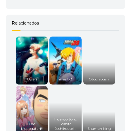
Relacionados
Given
Area 88
Otogizoushi
Hige wo Soru.
Ore
Soshite
Monogatari!!
Joshikousei...
Shaman King