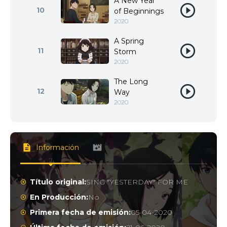
A New Year
10
of Beginnings
2020
A Spring
11
Storm
2020
The Long
12
Way
2020
Información
Título original:
SING "YESTERDAY" FOR ME
En Producción:
No
Primera fecha de emisión:
05-04-2020