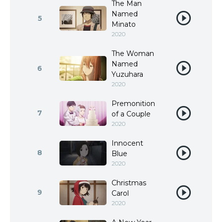
The Man
Named
5
Minato
2020
The Woman
Named
6
Yuzuhara
2020
Premonition
7
of a Couple
2020
Innocent
8
Blue
2020
Christmas
9
Carol
2020