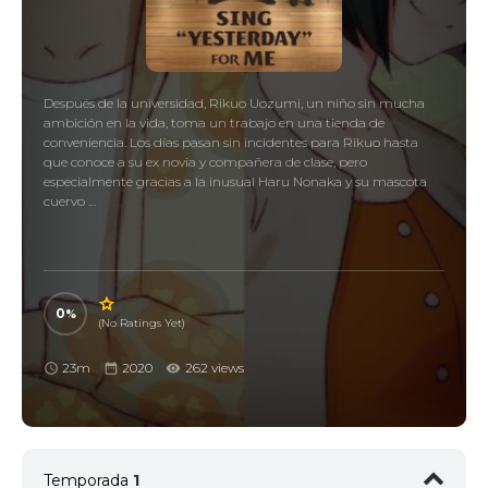
Después de la universidad, Rikuo Uozumi, un niño sin mucha
ambición en la vida, toma un trabajo en una tienda de
conveniencia. Los días pasan sin incidentes para Rikuo hasta
que conoce a su ex novia y compañera de clase, pero
especialmente gracias a la inusual Haru Nonaka y su mascota
cuervo …
0
(No Ratings Yet)
23m
2020
262 views
Temporada
1