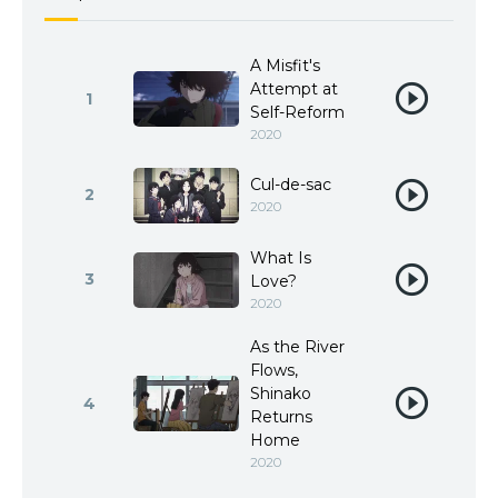
A Misfit's
Attempt at
1
Self-Reform
2020
Cul-de-sac
2
2020
What Is
3
Love?
2020
As the River
Flows,
Shinako
4
Returns
Home
2020