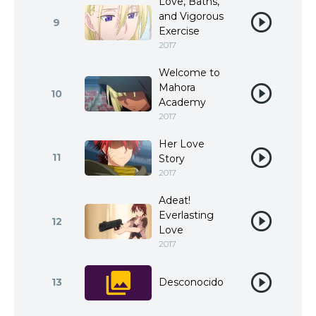
Love, Baths,
and Vigorous
9
Exercise
2017
Welcome to
Mahora
10
Academy
2017
Her Love
11
Story
2017
Adeat!
Everlasting
12
Love
2017
13
Desconocido