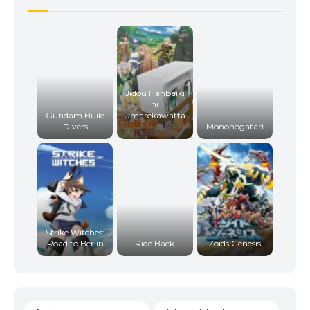
Jidou Hanbaiki
ni
Gundam Build
Umarekawatta
Divers
...
Mononogatari
Strike Witches:
Road to Berlin
Ride Back
Zoids Genesis