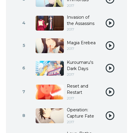
2017
Invasion of
4
the Assassins
2017
Magia Erebea
5
2017
Kuroumaru's
6
Dark Days
2017
Reset and
7
Restart
2017
Operation:
8
Capture Fate
2017