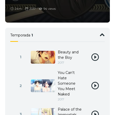
24m
2017
94 views
Temporada
1
Beauty and
1
the Boy
2017
You Can't
Hate
Someone
2
You Meet
Naked
2017
Palace of the
3
Immortals