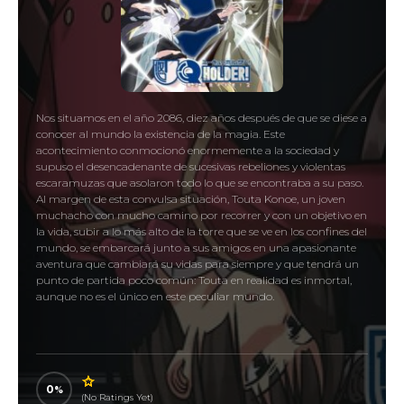
Nos situamos en el año 2086, diez años después de que se diese a
conocer al mundo la existencia de la magia. Este
acontecimiento conmocionó enormemente a la sociedad y
supuso el desencadenante de sucesivas rebeliones y violentas
escaramuzas que asolaron todo lo que se encontraba a su paso.
Al margen de esta convulsa situación, Touta Konoe, un joven
muchacho con mucho camino por recorrer y con un objetivo en
la vida, subir a lo más alto de la torre que se ve en los confines del
mundo, se embarcará junto a sus amigos en una apasionante
aventura que cambiará su vidas para siempre y que tendrá un
punto de partida poco común: Touta en realidad es inmortal,
aunque no es el único en este peculiar mundo.
0
(No Ratings Yet)