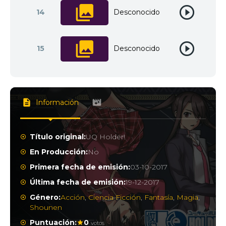
14
Desconocido
15
Desconocido
Información
Título original:
UQ Holder!
En Producción:
No
Primera fecha de emisión:
03-10-2017
Última fecha de emisión:
19-12-2017
Género:
Acción
,
Ciencia Ficción
,
Fantasía
,
Magia
,
Shounen
Puntuación:
0
votos