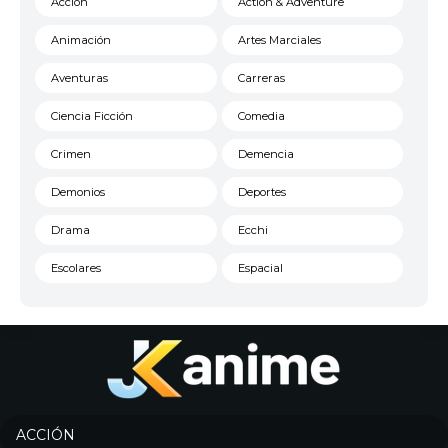
Acción
Action & Adventure
Animación
Artes Marciales
Aventuras
Carreras
Ciencia Ficción
Comedia
Crimen
Demencia
Demonios
Deportes
Drama
Ecchi
Escolares
Espacial
Familia
Fantasía
Harem
Historico
Infantil
Josei
Juegos
Kids
ACCIÓN