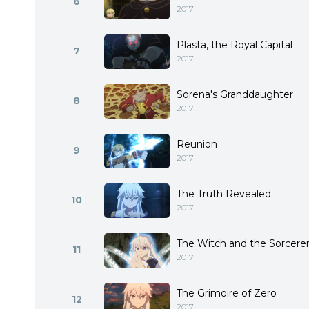
6
2017
Plasta, the Royal Capital
7
2017
Sorena's Granddaughter
8
2017
Reunion
9
2017
The Truth Revealed
10
2017
The Witch and the Sorcere
11
2017
The Grimoire of Zero
12
2017