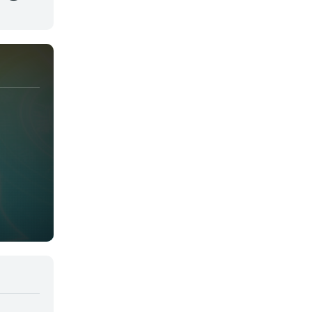
Juegos
Kids
Magia
Mecha
Militar
Misterio
Música
Parodia
Policía
Psicológico
Recuentos de la vida
Romance