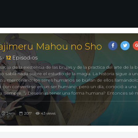
Hajimeru Mahou no Sho
 -
12
Episodios
bía de la existencia de las brujas y de la practica del arte de la br
sabía nada sobre el estudio de la magia. La historia sigue a un
ia mercenario; los seres humanos se burlan de ellos llamándol
ñó con convertirse en un ser humano, pero un día, conoció a una 
ra siempre. “¿Desearías tener una forma humana? Entonces sé 
 bruja se presentó ante él como “Zero” y le explicó que ella está
 que unos bandidos de su especie le habían robado de su gua
ro”, el grimorio supuestamente contiene valiosos conocimientos
24m
2017
43 views
 para llevar al mundo al caos. Por lo tanto, con el fin de hacer re
ser humano, el mercenario acompaña a Zero en su viaje pese a 
ia.