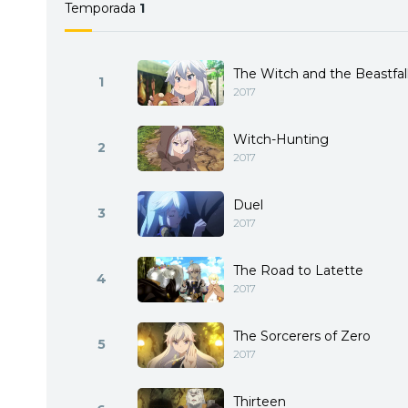
Temporada
1
The Witch and the Beastfal
1
2017
Witch-Hunting
2
2017
Duel
3
2017
The Road to Latette
4
2017
The Sorcerers of Zero
5
2017
Thirteen