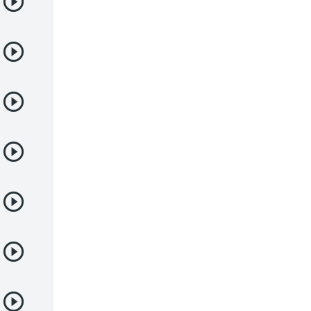
Deportes
Drama
Ecchi
Escolares
Espacial
Familia
Fantasía
Harem
Historico
Infantil
Josei