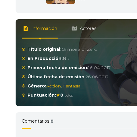
Información
Actores
Título original:
Grimoire of Zero
En Producción:
No
Primera fecha de emisión:
16-04-2017
Última fecha de emisión:
26-06-2017
Género:
Acción
,
Fantasía
Puntuación:
0
votos
Comentarios
0