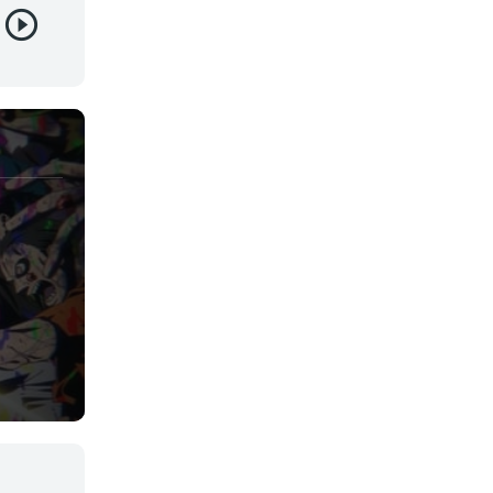
Juegos
Kids
Magia
Mecha
Militar
Misterio
Música
Parodia
Policía
Psicológico
Recuentos de la vida
Romance