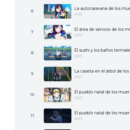
La autocaravana de los mu
6
2023
El área de servicio de los 
7
2023
El sushi y los baños termal
8
2023
La caseta en el árbol de lo
9
2023
El pueblo natal de los muer
10
2023
El pueblo natal de los muert
11
2023