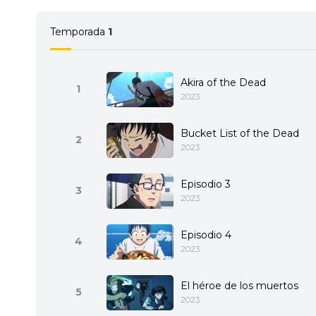
Temporada
1
Akira of the Dead
1
2023
Bucket List of the Dead
2
2023
Episodio 3
3
2023
Episodio 4
4
2023
El héroe de los muertos
5
2023