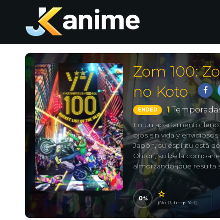
Zom 100: Zo
no Koto
1
Temporadas
ENDED
En un apartamento lleno 
ojos sin vida y envidios
Japón, su espíritu está de
Ohtori, su bella compañe
almorzando-¡que resulta s
huyendo para salvar su vid
0
(No Ratings Yet)