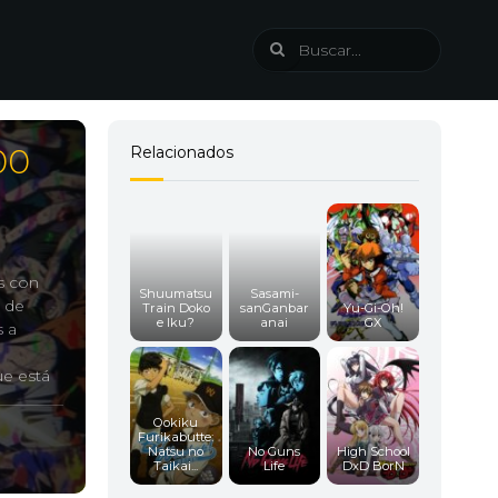
00
Relacionados
s con
Shuumatsu
Sasami-
a de
Train Doko
sanGanbar
Yu-Gi-Oh!
e Iku?
anai
GX
s a
ue está
Ookiku
Furikabutte:
Natsu no
No Guns
High School
Taikai...
Life
DxD BorN