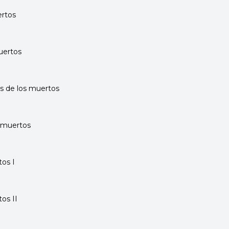
ertos
muertos
es de los muertos
s muertos
tos I
os II