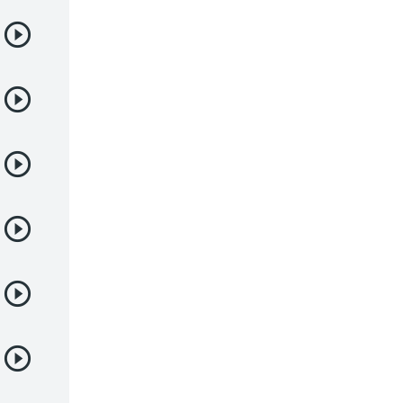
Deportes
Drama
Ecchi
Escolares
Espacial
Familia
Fantasía
Harem
Historico
Infantil
Josei