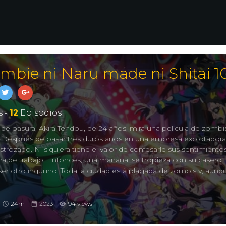
mbie ni Naru made ni Shitai 1
 -
12
Episodios
de basura, Akira Tendou, de 24 años, mira una película de zombi
os. Después de pasar tres duros años en una empresa explotador
strozado. Ni siquiera tiene el valor de confesarle sus sentimiento
ra de trabajo. Entonces, una mañana, se tropieza con su casero
er otro inquilino! Toda la ciudad está plagada de zombis y, aunq
a, Akira nunca se ha sentido tan vivo. –
24m
2023
94 views