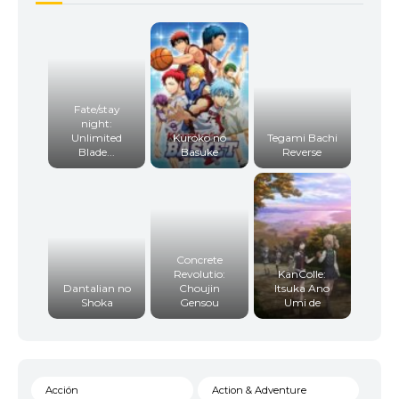
Fate/stay
night:
Unlimited
Kuroko no
Tegami Bachi
Blade...
Basuke
Reverse
Concrete
Revolutio:
KanColle:
Dantalian no
Choujin
Itsuka Ano
Shoka
Gensou
Umi de
Acción
Action & Adventure