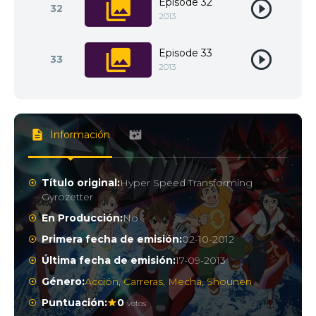
Episode 32
32
2013
Episode 33
33
2013
Información
Título original:
Hyper Speed Transforming
Gyrozetter
En Producción:
No
Primera fecha de emisión:
02-10-2012
Última fecha de emisión:
17-09-2013
Género:
Acción
,
Carreras
,
Mecha
,
Shounen
Puntuación:
0
votos