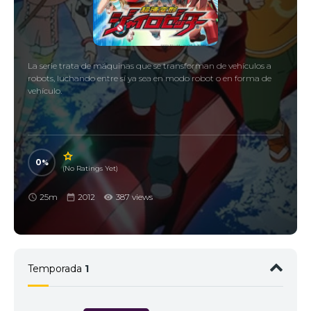
La serie trata de máquinas que se transforman de vehículos a
robots, luchando entre sí ya sea en modo robot o en forma de
vehículo.
0
(No Ratings Yet)
25m
2012
387 views
Temporada
1