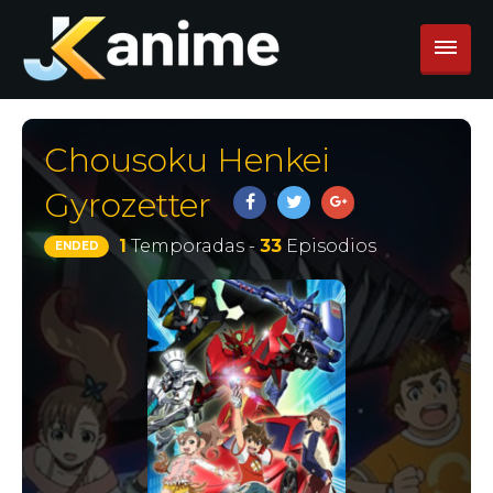
Chousoku Henkei
Gyrozetter
1
Temporadas -
33
Episodios
ENDED