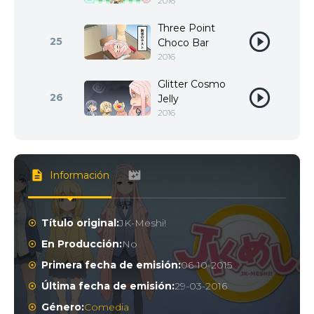
2016
Three Point
25
Choco Bar
2016
Glitter Cosmo
26
Jelly
2016
Información
Título original:
JK-Meshi!
En Producción:
No
Primera fecha de emisión:
06-10-2015
Última fecha de emisión:
29-03-2016
Género:
Comedia