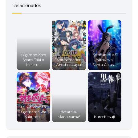
Relacionados
Digimon Xros
Seishun Buta
Wars: Toki o
16bit Sensation:
Yarou wa
Kakeru...
Another Layer
Santa Claus...
Tai-Ari deshita.
Ojousama wa
Hataraku
Kakutou...
Maou-sama!
Kuroshitsuji