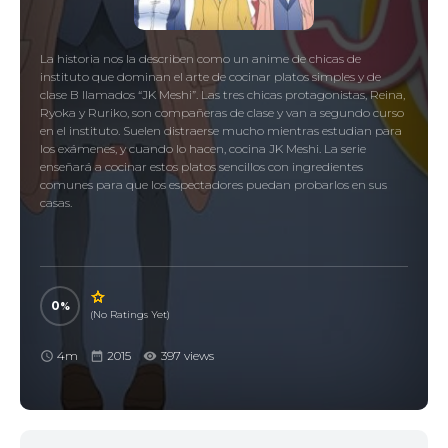
La historia nos la describen como un anime de chicas de
instituto que dominan el arte de cocinar platos simples y de
clase B llamados “JK Meshi”. Las tres chicas protagonistas, Reina,
Ryoka y Ruriko, son compañeras de clase y van a segundo curso
en el instituto. Suelen distraerse mucho mientras estudian para
los exámenes, y cuando lo hacen, cocina JK Meshi. La serie
enseñará a cocinar estos platos sencillos con ingredientes
comunes para que los espectadores puedan probarlos en sus
casas.
0
(No Ratings Yet)
4m
2015
397 views