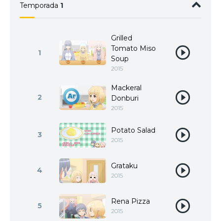
Temporada
1
Grilled
Tomato Miso
1
Soup
2015
Mackeral
2
Donburi
2015
Potato Salad
3
2015
Grataku
4
2015
Rena Pizza
5
2015