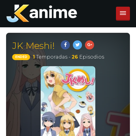
JK Meshi!
1
Temporadas -
26
Episodios
ENDED