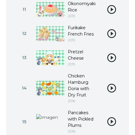
Okonomiyaki
11
Rice
2015
Furikake
12
French Fries
2015
Pretzel
13
Cheese
2015
Chicken
Hamburg
14
Doria with
Dry Fruit
2016
Pancakes
with Pickled
15
Plums
2016