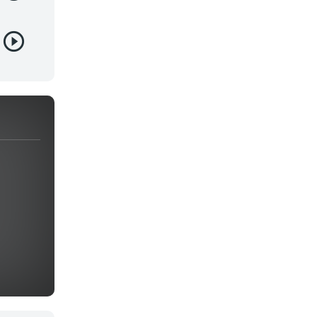
Juegos
Kids
Magia
Mecha
Militar
Misterio
Música
Parodia
Policía
Psicológico
Recuentos de la vida
Romance