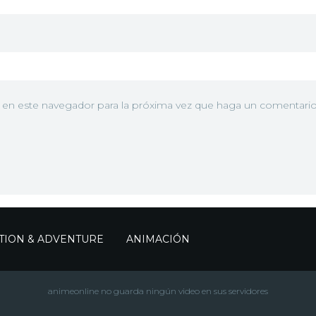
b en este navegador para la próxima vez que haga un comentario
TION & ADVENTURE
ANIMACIÓN
animeonline no guarda ningún video en sus servidores