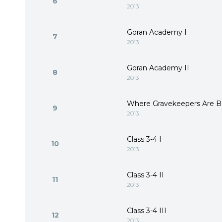
6
2013
Goran Academy I
7
2013
Goran Academy II
8
2013
Where Gravekeepers Are B
9
2013
Class 3-­­­­4 I
10
2013
Class 3-­­­­4 II
11
2013
Class 3-­­­­4 III
12
2013