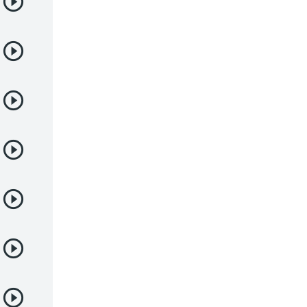
Deportes
Drama
Ecchi
Escolares
Espacial
Familia
Fantasía
Harem
Historico
Infantil
Josei