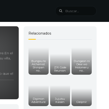
Relacionados
re.En el
 villa,
Bungou to
Dungeon ni
Alchemist:
Deai wo
Shinpan
Z/X: Code
Motomeru
no...
Reunion
no...
o que el
que él
Digimon
Jujutsu
Adventure
Kaisen
Gleipnir