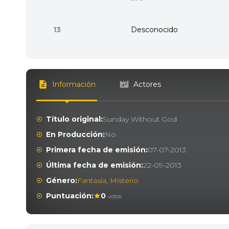
13
Desconocido
Información
Actores
Título original:
Sunday Without God
En Producción:
No
Primera fecha de emisión:
07-07-2013
Última fecha de emisión:
22-09-2013
Género:
Fantasía
,
Misterio
Puntuación:
0
votos