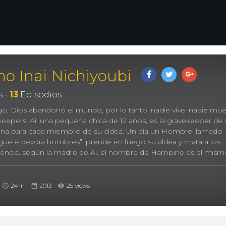
o Inai Nichiyoubi
 -
13
Episodios
o, Dios abandonó el mundo, por lo tanto, nadie vive, nadie mue
epers. Ai, una pequeña chica de 12 años, es la gravekeeper de su
 una para cada miembro de su aldea. Un día un Hombre llamado
guete devora hombres”, prende en fuego su aldea y mata a los
dencia, según la madre de Ai, el nombre de Hampine es el mism
, Ai se embarca en un viaje junto con Hampine, porque ella cree 
24m
2013
25 views