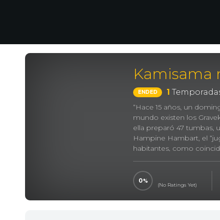
Kamisama n
1
Temporadas
ENDED
“Hace 15 años, un doming
mundo existen los Graveke
ella preparó 47 tumbas,
Hampine Hambart, el “ju
habitantes, como coinci
de su padre, por lo tanto
es su padre.”
0
(No Ratings Yet)