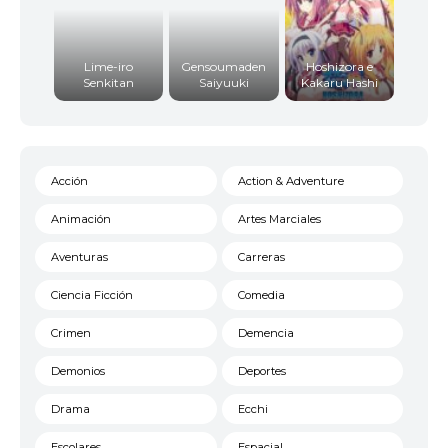
Lime-iro
Gensoumaden
Hoshizora e
Senkitan
Saiyuuki
Kakaru Hashi
Acción
Action & Adventure
Animación
Artes Marciales
Aventuras
Carreras
Ciencia Ficción
Comedia
Crimen
Demencia
Demonios
Deportes
Drama
Ecchi
Escolares
Espacial