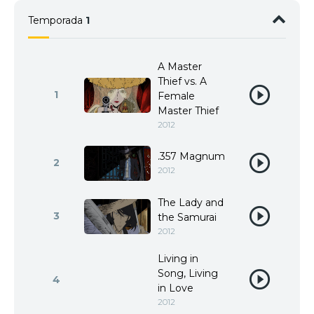
Temporada
1
A Master
Thief vs. A
1
Female
Master Thief
2012
.357 Magnum
2
2012
The Lady and
3
the Samurai
2012
Living in
Song, Living
4
in Love
2012