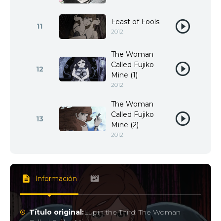
Feast of Fools
11
2012
The Woman
Called Fujiko
12
Mine (1)
2012
The Woman
Called Fujiko
13
Mine (2)
2012
Información
Título original:
Lupin the Third: The Woman