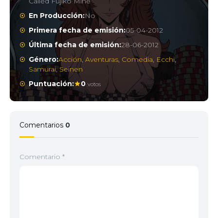
Called Fujiko Mine
En Producción:
No
Primera fecha de emisión:
05-04-2012
Última fecha de emisión:
28-06-2012
Género:
Acción
,
Aventuras
,
Comedia
,
Ecchi
,
Samurai
,
Seinen
Puntuación:
0
votos
Comentarios
0
Comentario
*