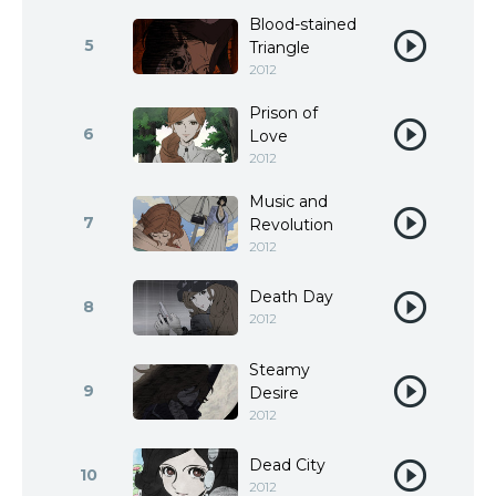
Blood-stained
5
Triangle
2012
Prison of
6
Love
2012
Music and
7
Revolution
2012
Death Day
8
2012
Steamy
9
Desire
2012
Dead City
10
2012