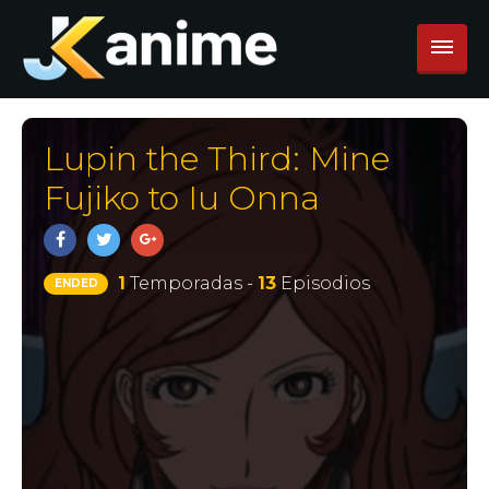
Lupin the Third: Mine
Fujiko to Iu Onna
1
Temporadas -
13
Episodios
ENDED