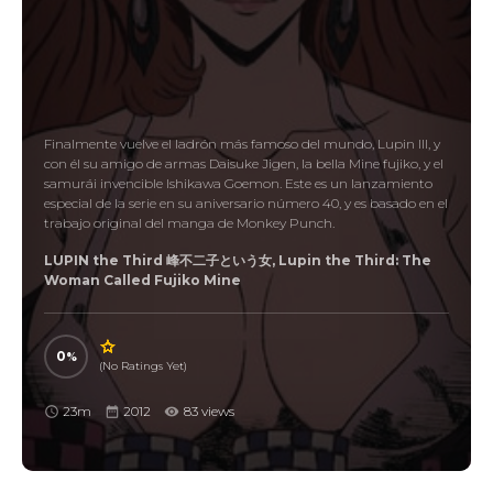
Finalmente vuelve el ladrón más famoso del mundo, Lupin III, y
con él su amigo de armas Daisuke Jigen, la bella Mine fujiko, y el
samurái invencible Ishikawa Goemon. Este es un lanzamiento
especial de la serie en su aniversario número 40, y es basado en el
trabajo original del manga de Monkey Punch.
LUPIN the Third 峰不二子という女, Lupin the Third: The
Woman Called Fujiko Mine
0
(No Ratings Yet)
23m
2012
83 views