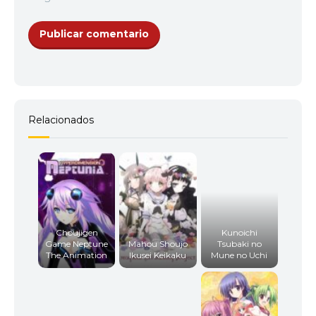
Relacionados
Choujigen
Kunoichi
Game Neptune
Mahou Shoujo
Tsubaki no
The Animation
Ikusei Keikaku
Mune no Uchi