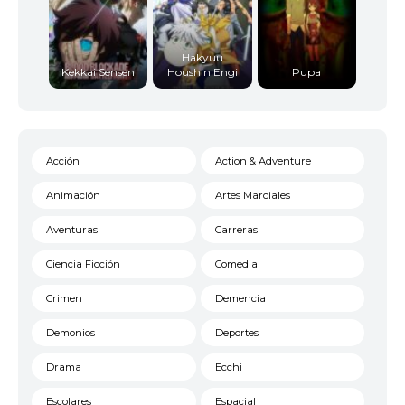
Hakyuu
Kekkai Sensen
Houshin Engi
Pupa
Acción
Action & Adventure
Animación
Artes Marciales
Aventuras
Carreras
Ciencia Ficción
Comedia
Crimen
Demencia
Demonios
Deportes
Drama
Ecchi
Escolares
Espacial