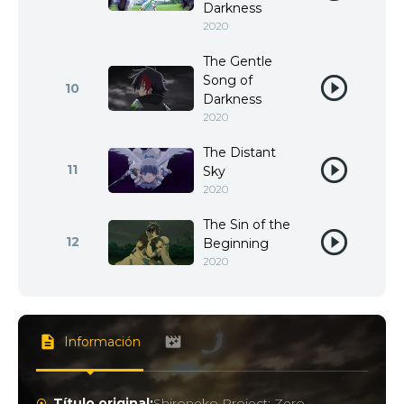
Darkness
2020
The Gentle
Song of
10
Darkness
2020
The Distant
11
Sky
2020
The Sin of the
12
Beginning
2020
Información
Título original:
Shironeko Project: Zero