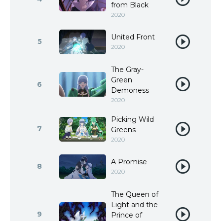
from Black
2020
United Front
5
2020
The Gray-
Green
6
Demoness
2020
Picking Wild
7
Greens
2020
A Promise
8
2020
The Queen of
Light and the
9
Prince of