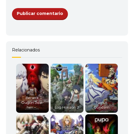
Relacionados
Berserk:
Ougon Jidai-
Turn A
hen –...
Log Horizon 2
Gundam