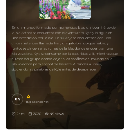
En un mundo formado por numerosas islas, un joven héroe de
la Isla Astora se encuentra con el aventurero Kyle y lo sigue en
una expedición por la isla. En su viaje se encuentran con una
chica misteriosa llamada Iris y un gato blanco que habla, y
juntos se dirigen a las ruinas de la isla, donde encuentran una
isla voladora. Kyle se consume por la oscuridad allí, mientras que
el resto del grupo decide viajar a los confines del mundo en la
isla voladora para encontrar las siete «Grandes Runas»,
siguiendo las palabras de Kyle antes de desaparecer.
0
(No Ratings Yet)
24m
2020
49 views