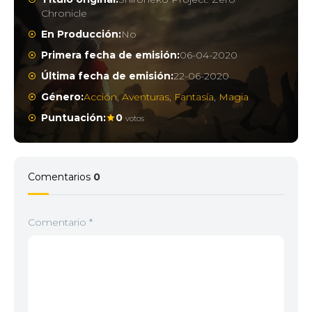
Chronicle
En Producción:
No
Primera fecha de emisión:
06-04-2020
Última fecha de emisión:
22-06-2020
Género:
Acción
,
Aventuras
,
Fantasía
,
Magia
Puntuación:
0
votos
Comentarios
0
Comentario
*