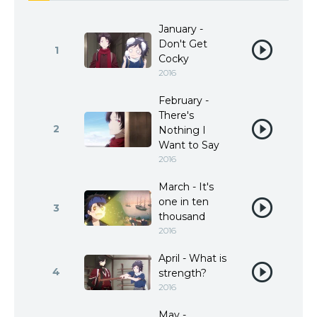
January -
Don't Get
1
Cocky
2016
February -
There's
2
Nothing I
Want to Say
2016
March - It's
one in ten
3
thousand
2016
April - What is
4
strength?
2016
May -