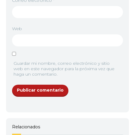
Correo electrónico
*
7
<img src="//image.tmdb.org/t/p/w92/53qfOPU4S
Web
8
<img src="//image.tmdb.org/t/p/w92/nE8ltHZJXc
Guardar mi nombre, correo electrónico y sitio
web en este navegador para la próxima vez que
haga un comentario.
9
<img src="//image.tmdb.org/t/p/w92/jcZBrfLwZC
Relacionados