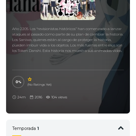
Año 2205. Los “revisionistas históricos” han comenzado a lanzar
ataques al pasado como parte de su plan de cambiar la historia.
Los Saniwa, quienes están al cargo de proteger la historia,
pueden imbuir vida a los objetos. Los más fuertes entre ellos son
los Token Danshi. Esta historia nos muestra sus animadas vidas.
0
(No Ratings Yet)
24m
2016
104 views
Temporada
1