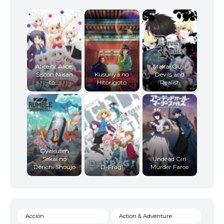
10
<img src="//image.tmdb.org/t/p/w92/uogc32iZNU
Alice or Alice:
Makai Ouji:
11
<img src="//image.tmdb.org/t/p/w92/sBukKAudJ6
Siscon Niisan
Kusuriya no
Devils and
to...
Hitorigoto
Realist
12
<img src="//image.tmdb.org/t/p/w92/dgUUOF9au
Gyakuten
Sekai no
Undead Girl
Denchi Shoujo
D-Frag!
Murder Farce
Acción
Action & Adventure