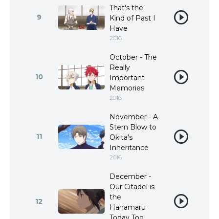
That's the
9
Kind of Past I
Have
2016
October - The
Really
10
Important
Memories
2016
November - A
Stern Blow to
11
Okita's
Inheritance
2016
December -
Our Citadel is
the
12
Hanamaru
Today Too