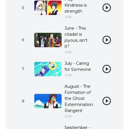
Kindness is
5
strength
2016
June - This
citadel is
6
joyous, isn't
it?
2016
July - Caring
7
for Someone
2016
August - The
Formation of
the Ghost
8
Extermination
Rangers!
2016
September -