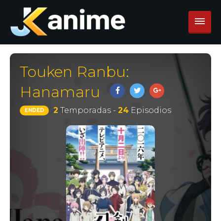
Touken Ranbu:
Hanamaru
2
Temporadas -
24
Episodios
ENDED