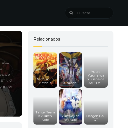
Relacionados
 etc.
na
Yuuki
es de
Yuuna wa
Michiko To
Yuusha de
 STN-J
Hatchin
Gravion
Aru: Dai...
 primer
Tantei Team
KZ Jiken
Runway de
Dragon Ball
Note
Waratte
GT