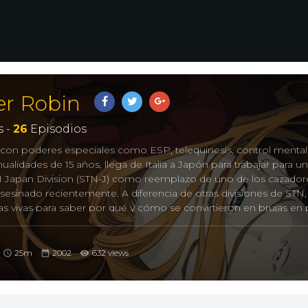
er Robin
 -
26
Episodios
 con poderes especiales como ESP, telequinesis, control mental,
alidades de 15 años, llega de Italia a Japón para trabajar para u
N Japan Division (STN-J) como reemplazo de uno de los cazador
sesinado recientemente. A diferencia de otras divisiones de STN,
ujas vivas para saber por qué y cómo se convirtieron en brujas en
25m
2002
632 views