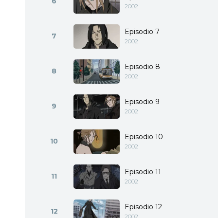
6
2002
Episodio 7
7
2002
Episodio 8
8
2002
Episodio 9
9
2002
Episodio 10
10
2002
Episodio 11
11
2002
Episodio 12
12
2002