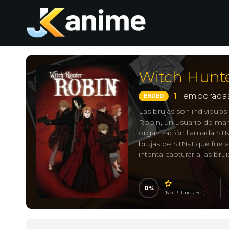
Witch Hunt
1
Temporadas
ENDED
Las brujas son individuos
Robin, un usuario de manu
organización llamada ST
brujas de STN-J que fue a
intenta capturar a las br
lugar.
0
(No Ratings Yet)