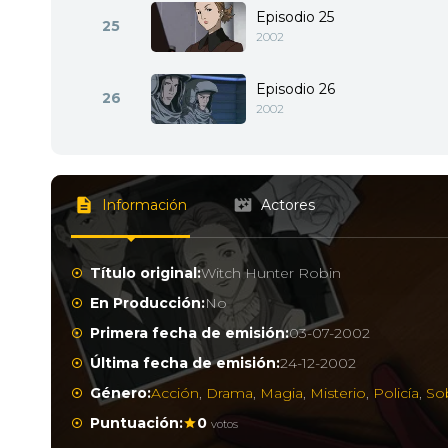
Episodio 25
25
2002
Episodio 26
26
2002
Información
Actores
Título original:
Witch Hunter Robin
En Producción:
No
Primera fecha de emisión:
03-07-2002
Última fecha de emisión:
24-12-2002
Género:
Acción
,
Drama
,
Magia
,
Misterio
,
Policía
,
So
Puntuación:
0
votos