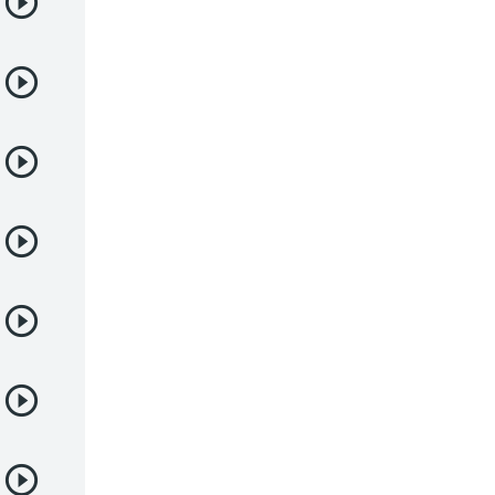
Deportes
Drama
Ecchi
Escolares
Espacial
Familia
Fantasía
Harem
Historico
Infantil
Josei