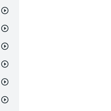
Samurai
Sci-Fi & Fantasy
Seinen
Shoujo
Shounen
Sobrenatural
Superpoderes
Suspense
Suspenso
Terror
Uncategorized
Vampiros