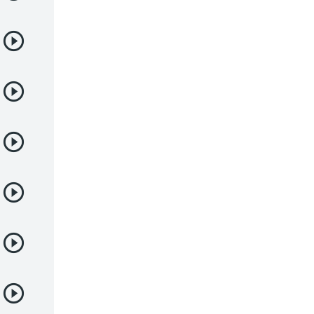
Juegos
Kids
Magia
Mecha
Militar
Misterio
Música
Parodia
Policía
Psicológico
Recuentos de la vida
Romance