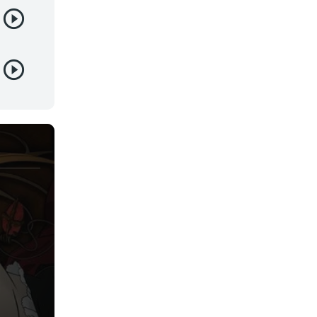
Yaoi
Yuri