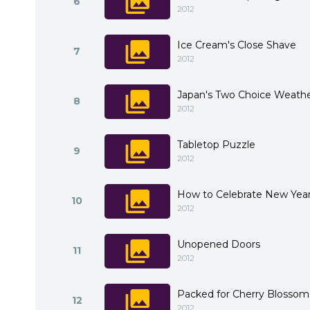
6
2012
Ice Cream's Close Shave
7
2012
Japan's Two Choice Weath
8
2012
Tabletop Puzzle
9
2012
How to Celebrate New Year
10
2012
Unopened Doors
11
2012
Packed for Cherry Blossom
12
2012