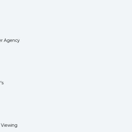
er Agency
's
 Viewing