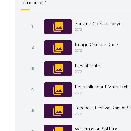
Temporada
1
Yurume Goes to Tokyo
1
2012
Image Chicken Race
2
2012
Lies of Truth
3
2012
Let's talk about Matsukichi
4
2012
Tanabata Festival Rain or S
5
2012
Watermelon Splitting