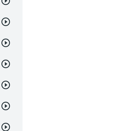
Deportes
Drama
Ecchi
Escolares
Espacial
Familia
Fantasía
Harem
Historico
Infantil
Josei