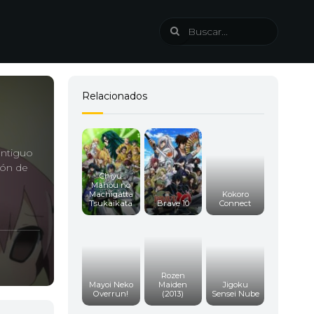
Relacionados
antiguo
ión de
Chiyu
Mahou no
Machigatta
Kokoro
Tsukaikata
Brave 10
Connect
Rozen
Mayoi Neko
Maiden
Jigoku
Overrun!
(2013)
Sensei Nube