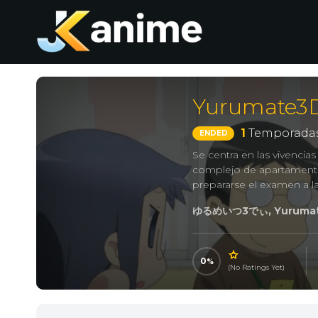
Yurumate3
1
Temporadas
ENDED
Se centra en las vivencia
complejo de apartamentos
prepararse el examen a la
ゆるめいつ3でぃ, Yurumat
0
(No Ratings Yet)