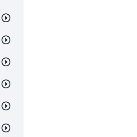
Juegos
Kids
Magia
Mecha
Militar
Misterio
Música
Parodia
Policía
Psicológico
Recuentos de la vida
Romance