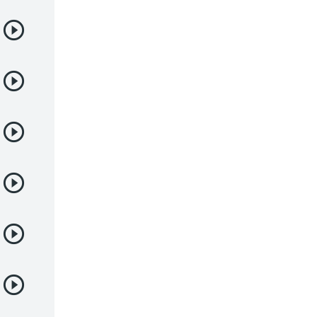
Samurai
Sci-Fi & Fantasy
Seinen
Shoujo
Shounen
Sobrenatural
Superpoderes
Suspense
Suspenso
Terror
Uncategorized
Vampiros