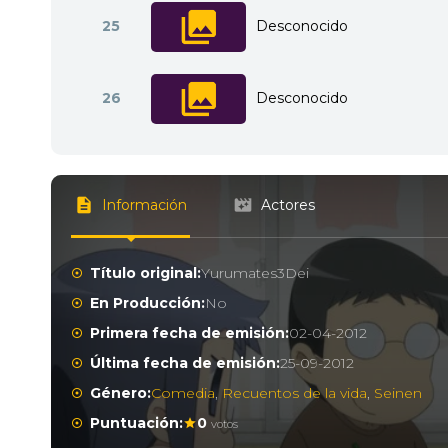
25
Desconocido
26
Desconocido
Información
Actores
Título original:
Yurumates3Dei
En Producción:
No
Primera fecha de emisión:
02-04-2012
Última fecha de emisión:
25-09-2012
Género:
Comedia
,
Recuentos de la vida
,
Seinen
Puntuación:
0
votos