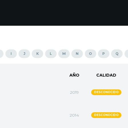
I
J
K
L
M
N
O
P
Q
AÑO
CALIDAD
2019
DESCONOCIDO
2014
DESCONOCIDO