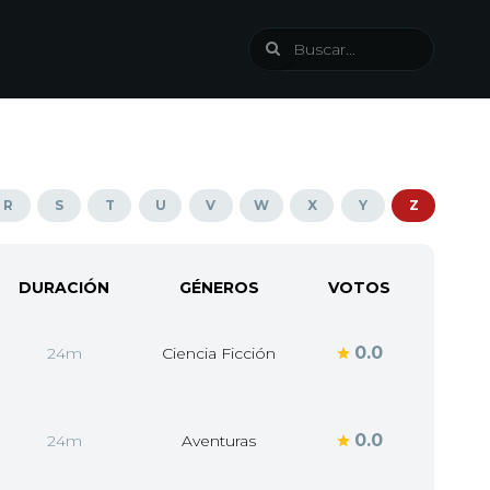
R
S
T
U
V
W
X
Y
Z
DURACIÓN
GÉNEROS
VOTOS
0.0
24m
Ciencia Ficción
0.0
24m
Aventuras