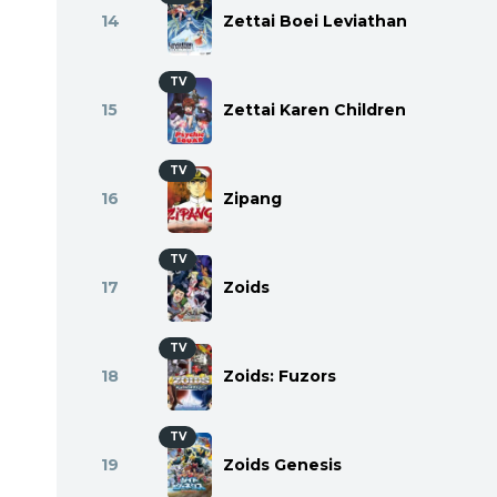
14
Zettai Boei Leviathan
TV
15
Zettai Karen Children
TV
16
Zipang
TV
17
Zoids
TV
18
Zoids: Fuzors
TV
19
Zoids Genesis