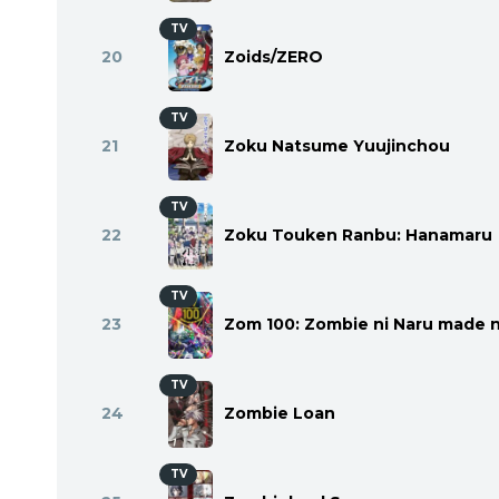
TV
20
Zoids/ZERO
TV
21
Zoku Natsume Yuujinchou
TV
22
Zoku Touken Ranbu: Hanamaru
TV
23
Zom 100: Zombie ni Naru made ni
TV
24
Zombie Loan
TV