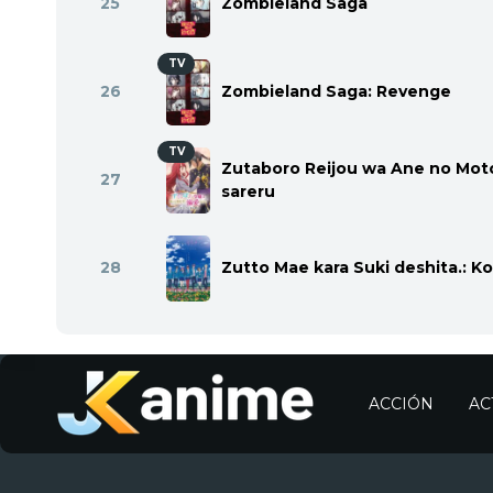
25
Zombieland Saga
TV
26
Zombieland Saga: Revenge
TV
Zutaboro Reijou wa Ane no Mot
27
sareru
28
Zutto Mae kara Suki deshita.: Ko
ACCIÓN
AC