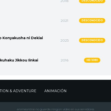
2018
DESCONOCIDO
2021
DESCONOCIDO
o Konyakusha ni Dekiai
2025
DESCONOCIDO
kuhaku Jikkou Iinkai
2016
HD 1080
TION & ADVENTURE
ANIMACIÓN
animeonline no guarda ningún video en sus servidores