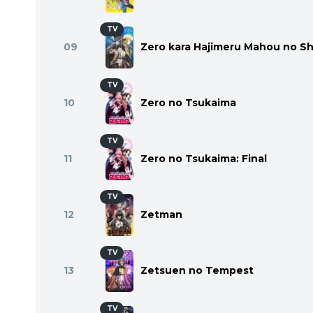
TV
09
Zero kara Hajimeru Mahou no S
TV
10
Zero no Tsukaima
TV
11
Zero no Tsukaima: Final
TV
12
Zetman
TV
13
Zetsuen no Tempest
TV