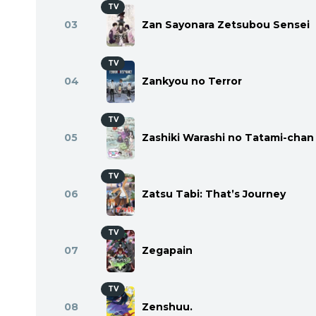
TV
03
Zan Sayonara Zetsubou Sensei
TV
04
Zankyou no Terror
TV
05
Zashiki Warashi no Tatami-chan
TV
06
Zatsu Tabi: That’s Journey
TV
07
Zegapain
TV
08
Zenshuu.