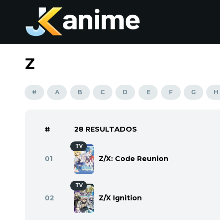
Z
#
A
B
C
D
E
F
G
H
#
28 RESULTADOS
TV
01
Z/X: Code Reunion
TV
02
Z/X Ignition