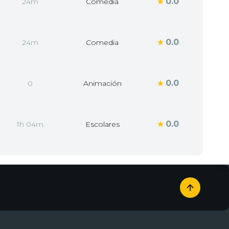
0.0
24m
Comedia
0.0
24m
Comedia
0.0
0
Animación
0.0
1h 04m
Escolares